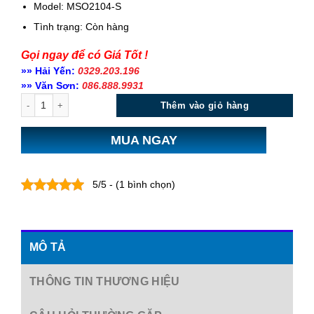
Model: MSO2104-S
Tình trạng:
Còn hàng
Gọi ngay để có Giá Tốt !
»» Hải Yến:
0329.203.196
»» Văn Sơn:
086.888.9931
Số lượng
Thêm vào giỏ hàng
MUA NGAY
5/5 - (1 bình chọn)
MÔ TẢ
THÔNG TIN THƯƠNG HIỆU