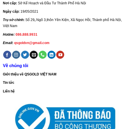
Nơi cấp:
Sở Kế Hoạch và Đầu Tư Thành Phố Hà Nội
Ngày cấp:
19/05/2021
Trụ sở chính
:
Số 29
,
Ngõ 3,thôn Yên Kiện, Xã Ngọc Hồi, Thành phố Hà Nội,
Việt Nam
Hotine:
086.888.9931
Email
:
qsgoldvn@gmail.com
Về chúng tôi
Giới thiệu về QSGOLD VIỆT NAM
Tin tức
Liên hệ