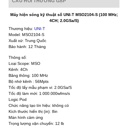
CÂU HỎI THƯỜNG GẶP
Máy hiện sóng kỹ thuật số UNI-T MSO2104-S (100 MHz;
4CH; 2.0GSa/S)
Thương hiệu:
UNI-T
Model: MSO2104-S
Xuất xứ: Trung Quốc
Bảo hành: 12 Tháng
Thông số:
Loại Scope: MSO
Kênh: 4Ch
Băng thông: 100 MHz
Bộ nhớ kênh : 56Mpts
Tốc độ lấy mẫu phạm vi: 2.0GSa/S
Tốc độ làm mới: 1.000.000wfms/s
Logic Pod
Chức năng tạo tín hiệu: không có
Kích thước hiển thị (in): 8in
Màn hình cảm ứng
Trọng lượng vận chuyển: 12 lb