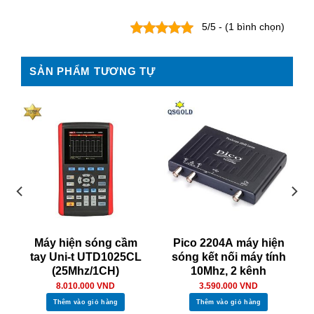
5/5 - (1 bình chọn)
SẢN PHẨM TƯƠNG TỰ
Máy hiện sóng cầm
Pico 2204A máy hiện
tay Uni-t UTD1025CL
sóng kết nối máy tính
(25Mhz/1CH)
10Mhz, 2 kênh
8.010.000
VND
3.590.000
VND
Thêm vào giỏ hàng
Thêm vào giỏ hàng