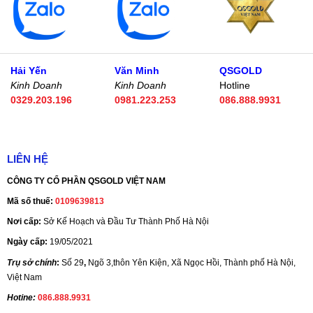
Hải Yến
Văn Minh
QSGOLD
Kinh Doanh
Kinh Doanh
Hotline
0329.203.196
0981.223.253
086.888.9931
LIÊN HỆ
CÔNG TY CỔ PHẦN QSGOLD VIỆT NAM
Mã số thuế:
0109639813
Nơi cấp:
Sở Kế Hoạch và Đầu Tư Thành Phố Hà Nội
Ngày cấp:
19/05/2021
Trụ sở chính
:
Số 29
,
Ngõ 3,thôn Yên Kiện, Xã Ngọc Hồi, Thành phố Hà Nội,
Việt Nam
Hotine:
086.888.9931