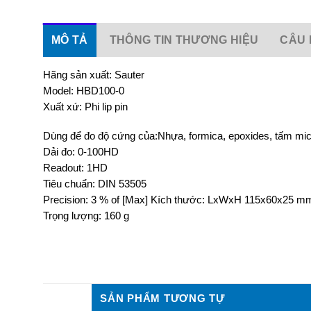
MÔ TẢ
THÔNG TIN THƯƠNG HIỆU
CÂU 
Hãng sản xuất: Sauter
Model: HBD100-0
Xuất xứ: Phi lip pin
Dùng để đo độ cứng của:Nhựa, formica, epoxides, tấm mic
Dải đo: 0-100HD
Readout: 1HD
Tiêu chuẩn: DIN 53505
Precision: 3 % of [Max] Kích thước: LxWxH 115x60x25 m
Trọng lượng: 160 g
SẢN PHẨM TƯƠNG TỰ