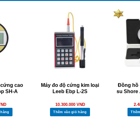
ộ cứng cao
Máy đo độ cứng kim loại
Đồng hồ 
bp SH-A
Leeb Ebp L-2S
su Shore 
VND
10.300.000
VND
2.
 hàng
Thêm vào giỏ hàng
Thêm