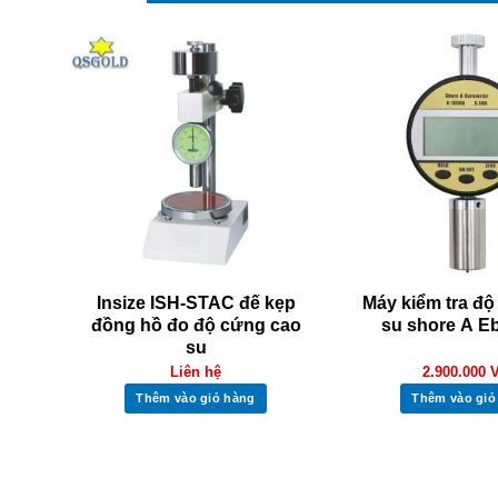
cứng
Insize ISH-STAC đế kẹp
Máy kiểm tra đ
SHD
đồng hồ đo độ cứng cao
su shore A E
su
Liên hệ
2.900.000
Thêm vào giỏ hàng
Thêm vào giỏ