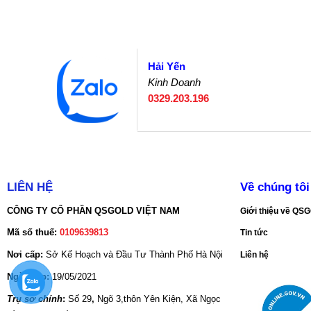
Hải Yến
Kinh Doanh
0329.203.196
LIÊN HỆ
Về chúng tôi
CÔNG TY CỔ PHẦN QSGOLD VIỆT NAM
Giới thiệu về Q
Mã số thuế:
0109639813
Tin tức
Nơi cấp:
Sở Kế Hoạch và Đầu Tư Thành Phố Hà Nội
Liên hệ
Ngày cấp:
19/05/2021
Trụ sở chính
:
Số 29
,
Ngõ 3,thôn Yên Kiện, Xã Ngọc