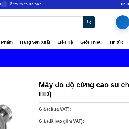
ủ
Hỗ trợ kỹ thuật 24/7
Tin 
 Phẩm
Hãng Sản Xuất
Liên Hệ
Giới Thiệu
Tin tức
Máy đo độ cứng cao su chỉ
HD)
Giá (chưa VAT):
Giá (đã bao gồm VAT):