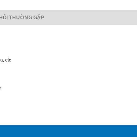
HỎI THƯỜNG GẶP
a, etc
m