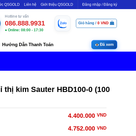
Tức QSGOLD
Liên hệ
Giới thiệu QSGOLD
Đăng nhập / Đăng ký
Hotline tư vấn
086.888.9931
Giỏ hàng /
0
VND
● Online: 08:00 - 17:30
Hướng Dẫn Thanh Toán
Đã xem
 thị kim Sauter HBD100-0 (100
4.400.000
VND
4.752.000
VND