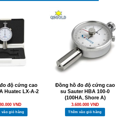
đo độ cứng cao
Đồng hồ đo độ cứng cao
A Huatec LX-A-2
su Sauter HBA 100-0
(100HA, Shore A)
480.000
VND
3.600.000
VND
 vào giỏ hàng
Thêm vào giỏ hàng