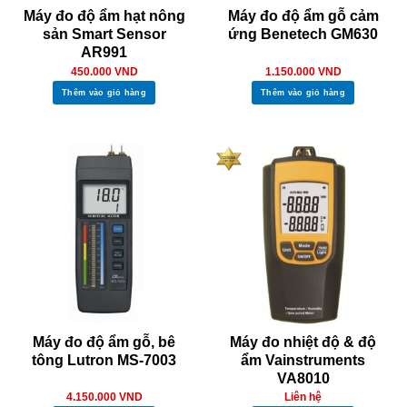
Máy đo độ ẩm hạt nông
Máy đo độ ẩm gỗ cảm
sản Smart Sensor
ứng Benetech GM630
AR991
450.000
VND
1.150.000
VND
Thêm vào giỏ hàng
Thêm vào giỏ hàng
Máy đo độ ẩm gỗ, bê
Máy đo nhiệt độ & độ
tông Lutron MS-7003
ẩm Vainstruments
VA8010
4.150.000
VND
Liên hệ