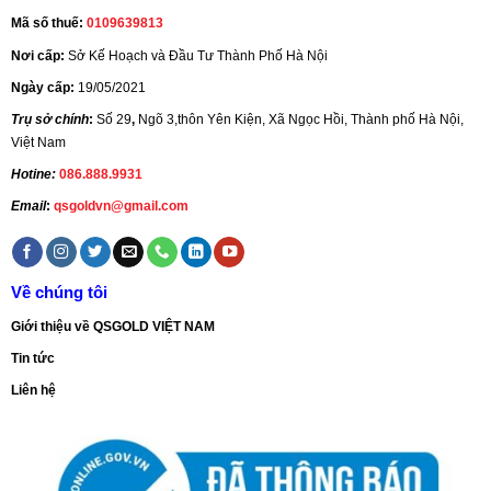
Mã số thuế:
0109639813
Nơi cấp:
Sở Kế Hoạch và Đầu Tư Thành Phố Hà Nội
Ngày cấp:
19/05/2021
Trụ sở chính
:
Số 29
,
Ngõ 3,thôn Yên Kiện, Xã Ngọc Hồi, Thành phố Hà Nội,
Việt Nam
Hotine:
086.888.9931
Email
:
qsgoldvn@gmail.com
Về chúng tôi
Giới thiệu về QSGOLD VIỆT NAM
Tin tức
Liên hệ