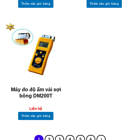
Thêm vào giỏ hàng
Thêm vào giỏ hàng
Máy đo độ ẩm vải sợi
bông DM200T
Liên hệ
Thêm vào giỏ hàng
1
2
3
4
5
6