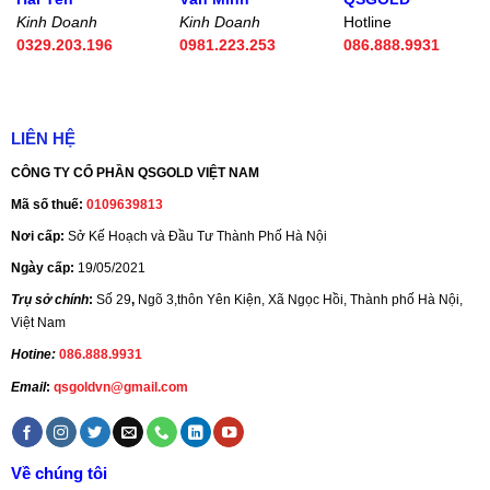
Kinh Doanh
Kinh Doanh
Hotline
0329.203.196
0981.223.253
086.888.9931
LIÊN HỆ
CÔNG TY CỔ PHẦN QSGOLD VIỆT NAM
Mã số thuế:
0109639813
Nơi cấp:
Sở Kế Hoạch và Đầu Tư Thành Phố Hà Nội
Ngày cấp:
19/05/2021
Trụ sở chính
:
Số 29
,
Ngõ 3,thôn Yên Kiện, Xã Ngọc Hồi, Thành phố Hà Nội,
Việt Nam
Hotine:
086.888.9931
Email
:
qsgoldvn@gmail.com
Về chúng tôi