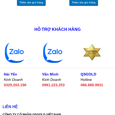
Thêm vào giỏ hàng
Thêm vào giỏ hàng
HỖ TRỢ KHÁCH HÀNG
Hải Yến
Văn Minh
QSGOLD
Kinh Doanh
Kinh Doanh
Hotline
0329.203.196
0981.223.253
086.888.9931
LIÊN HỆ
CÔNG TY CỔ PHẦN QSGOLD VIỆT NAM