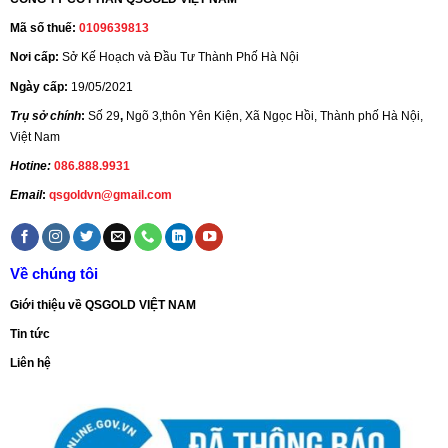
Mã số thuế:
0109639813
Nơi cấp:
Sở Kế Hoạch và Đầu Tư Thành Phố Hà Nội
Ngày cấp:
19/05/2021
Trụ sở chính
:
Số 29
,
Ngõ 3,thôn Yên Kiện, Xã Ngọc Hồi, Thành phố Hà Nội,
Việt Nam
Hotine:
086.888.9931
Email
:
qsgoldvn@gmail.com
Về chúng tôi
Giới thiệu về QSGOLD VIỆT NAM
Tin tức
Liên hệ