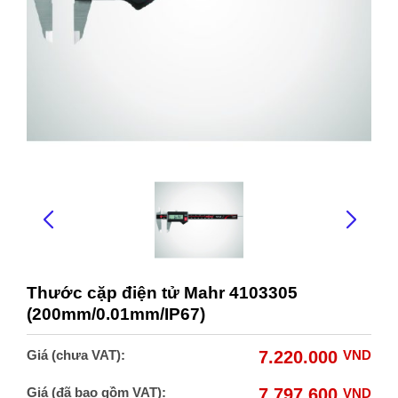
Thước cặp điện tử Mahr 4103305
(200mm/0.01mm/IP67)
Giá (chưa VAT):
7.220.000
VND
Giá (đã bao gồm VAT):
7.797.600
VND