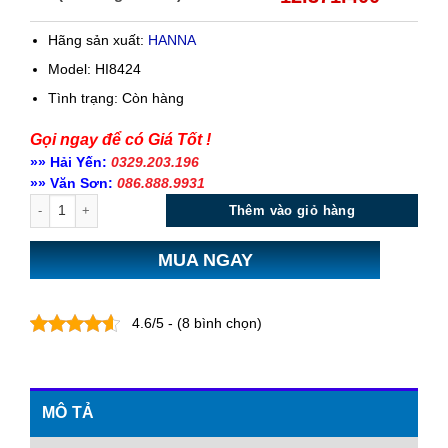
Hãng sản xuất:
HANNA
Model: HI8424
Tình trạng:
Còn hàng
Gọi ngay để có Giá Tốt !
»» Hải Yến:
0329.203.196
»» Văn Sơn:
086.888.9931
Số lượng
Thêm vào giỏ hàng
MUA NGAY
4.6/5 - (8 bình chọn)
MÔ TẢ