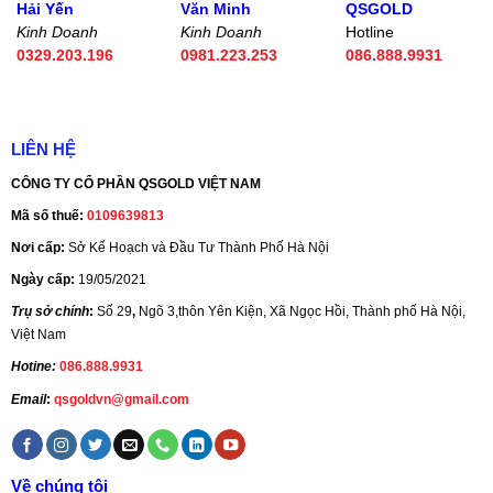
Hải Yến
Văn Minh
QSGOLD
Kinh Doanh
Kinh Doanh
Hotline
0329.203.196
0981.223.253
086.888.9931
LIÊN HỆ
CÔNG TY CỔ PHẦN QSGOLD VIỆT NAM
Mã số thuế:
0109639813
Nơi cấp:
Sở Kế Hoạch và Đầu Tư Thành Phố Hà Nội
Ngày cấp:
19/05/2021
Trụ sở chính
:
Số 29
,
Ngõ 3,thôn Yên Kiện, Xã Ngọc Hồi, Thành phố Hà Nội,
Việt Nam
Hotine:
086.888.9931
Email
:
qsgoldvn@gmail.com
Về chúng tôi