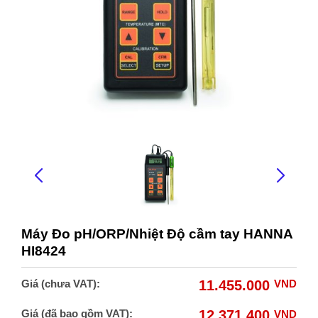
Máy Đo pH/ORP/Nhiệt Độ cầm tay HANNA
HI8424
Giá (chưa VAT):
11.455.000
VND
Giá (đã bao gồm VAT):
12.371.400
VND