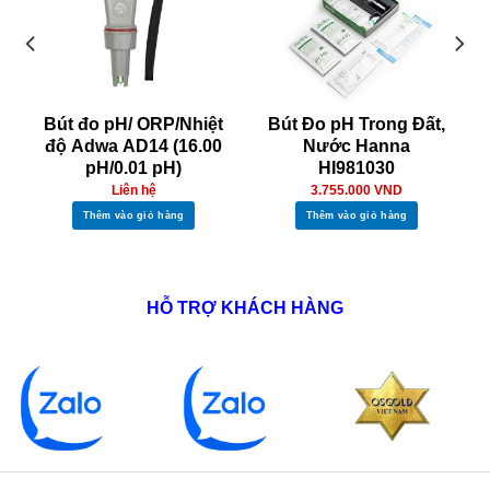
Bút đo pH/ ORP/Nhiệt
Bút Đo pH Trong Đất,
độ Adwa AD14 (16.00
Nước Hanna
pH/0.01 pH)
HI981030
Liên hệ
3.755.000
VND
Thêm vào giỏ hàng
Thêm vào giỏ hàng
HỖ TRỢ KHÁCH HÀNG