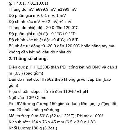
(pH 4.01, 7.01,10.01)
Thang đo mV: ±699.9 mV; ±1999 mV
Độ phân giải mV: 0.1 mV; 1 mV
Độ chính xác mV: ±0.2 mV; ±1 mV
Thang đo nhiệt độ: -20.0 đến 120.0°C
Độ phân giải nhiệt độ: 0.1°C / 0.1°F
Độ chính xác nhiệt độ: ±0.4°C; ±0.8°F
Bù nhiệt: tự động từ -20.0 đến 120.0ºC hoặc bằng tay mà
không cần kết nối đầu dò nhiệt độ
2. Thông số chung:
Điện cực pH: HI1230B thân PEI, cổng kết nối BNC và cáp 1
m (3.3’) (bao gồm)
Đầu dò nhiệt độ: HI7662 thép không gỉ với cáp 1m (bao
gồm)
Hiệu chuẩn slope: Từ 75 đến 110% / ±1 pH
Ngõ vào: 10¹² Ohms
Pin: 9V /tương đương 150 giờ sử dụng liên tục, tự động tắt
sau 20 phút không sử dụng
Môi trường: 0 to 50°C (32 to 122°F); RH max 100%
Kích thước: 164 x 76 x 45 mm (6.5 x 3.0 x 1.8”)
Khối Lượng:180 g (6.3oz.)