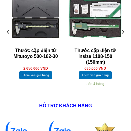
Thước cặp điện tử
Thước cặp điện tử
Mitutoyo 500-182-30
Insize 1108-150
)
(150mm)
2.650.000
VND
630.000
VND
Thêm vào giỏ hàng
Thêm vào giỏ hàng
còn 4 hàng
HỖ TRỢ KHÁCH HÀNG