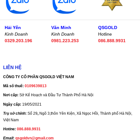
Hải Yến
Văn Minh
QSGOLD
Kinh Doanh
Kinh Doanh
Hotline
0329.203.196
0981.223.253
086.888.9931
LIÊN HỆ
CÔNG TY CỔ PHẦN QSGOLD VIỆT NAM
Mã số thuế:
0109639813
Nơi cấp:
Sở Kế Hoạch và Đầu Tư Thành Phố Hà Nội
Ngày cấp:
19/05/2021
Trụ sở chính
:
Số 29
,
Ngõ 3,thôn Yên Kiện, Xã Ngọc Hồi, Thành phố Hà Nội,
Việt Nam
Hotine:
086.888.9931
Email
:
qsgoldvn@gmail.com