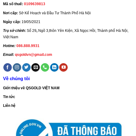
Mã số thuế:
0109639813
Nơi cấp:
Sở Kế Hoạch và Đầu Tư Thành Phố Hà Nội
Ngày cấp:
19/05/2021
Trụ sở chính
:
Số 29
,
Ngõ 3,thôn Yên Kiện, Xã Ngọc Hồi, Thành phố Hà Nội,
Việt Nam
Hotine:
086.888.9931
Email
:
qsgoldvn@gmail.com
Về chúng tôi
Giới thiệu về QSGOLD VIỆT NAM
Tin tức
Liên hệ