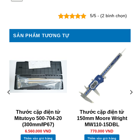
5/5 - (2 bình chọn)
SẢN PHẨM TƯƠNG TỰ
Thước cặp điện tử
Thước cặp điện tử
Mitutoyo 500-704-20
150mm Moore Wright
(300mm/IP67)
MW110-15DBL
6.560.000
VND
770.000
VND
Thêm vào giỏ hàng
Thêm vào giỏ hàng