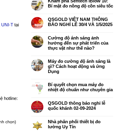
Khám phá Sentech iBlow 10:
Bí mật đo nồng độ cồn siêu tốc
QSGOLD VIỆT NAM THÔNG
BÁO NGHỈ LỄ 30/4 VÀ 1/5/2025
a
UNI-T
tại
Cường độ ánh sáng ảnh
hưởng đến sự phát triển của
thực vật như thế nào?
Máy đo cường độ ánh sáng là
gì? Cách hoạt động và ứng
Dụng
Bí quyết chọn mua máy đo
nhiệt độ chuẩn như chuyên gia
ệ hotline:
QSGOLD thông báo nghỉ lễ
quốc khánh 02-09-2024
ình chọn)
Nhà phân phối thiết bị đo
lường Uy Tín