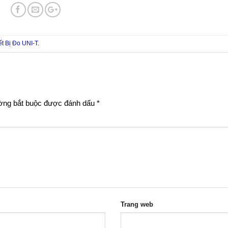
ết Bị Đo UNI-T
.
ờng bắt buộc được đánh dấu
*
Trang web