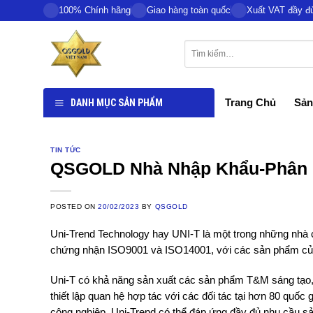
Skip
100% Chính hãng
Giao hàng toàn quốc
Xuất VAT đầy đ
to
content
DANH MỤC SẢN PHẨM
Trang Chủ
Sản
TIN TỨC
QSGOLD Nhà Nhập Khẩu-Phân Ph
POSTED ON
20/02/2023
BY
QSGOLD
Uni-Trend Technology hay UNI-T là một trong những nhà 
chứng nhận ISO9001 và ISO14001, với các sản phẩm củ
Uni-T có khả năng sản xuất các sản phẩm T&M sáng tạo, đ
thiết lập quan hệ hợp tác với các đối tác tại hơn 80 quố
công nghiệp, Uni-Trend có thể đáp ứng đầy đủ nhu cầu sản