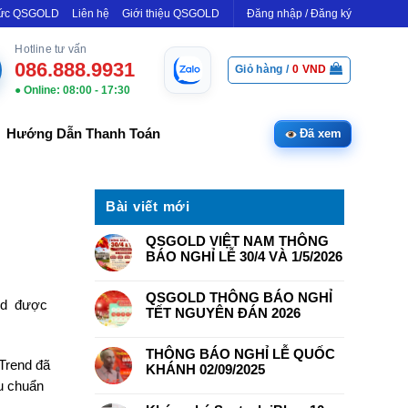
Tức QSGOLD
Liên hệ
Giới thiệu QSGOLD
Đăng nhập / Đăng ký
Hotline tư vấn
086.888.9931
Giỏ hàng /
0
VND
● Online: 08:00 - 17:30
Hướng Dẫn Thanh Toán
Đã xem
Bài viết mới
QSGOLD VIỆT NAM THÔNG
BÁO NGHỈ LỄ 30/4 VÀ 1/5/2026
QSGOLD THÔNG BÁO NGHỈ
end được
TẾT NGUYÊN ĐÁN 2026
THÔNG BÁO NGHỈ LỄ QUỐC
-Trend đã
KHÁNH 02/09/2025
êu chuẩn