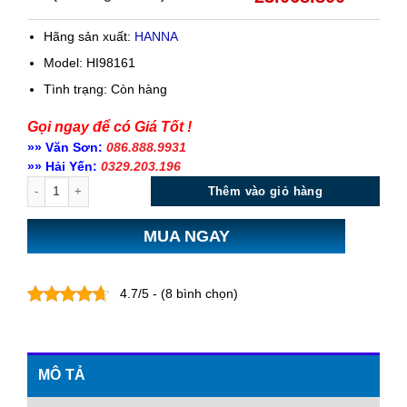
Hãng sản xuất:
HANNA
Model: HI98161
Tình trạng:
Còn hàng
Gọi ngay để có Giá Tốt !
»» Văn Sơn:
086.888.9931
»» Hải Yến:
0329.203.196
Số lượng
Thêm vào giỏ hàng
MUA NGAY
4.7/5 - (8 bình chọn)
MÔ TẢ