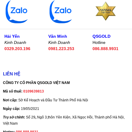
Hải Yến
Văn Minh
QSGOLD
Kinh Doanh
Kinh Doanh
Hotline
0329.203.196
0981.223.253
086.888.9931
LIÊN HỆ
CÔNG TY CỔ PHẦN QSGOLD VIỆT NAM
Mã số thuế:
0109639813
Nơi cấp:
Sở Kế Hoạch và Đầu Tư Thành Phố Hà Nội
Ngày cấp:
19/05/2021
Trụ sở chính
:
Số 29
,
Ngõ 3,thôn Yên Kiện, Xã Ngọc Hồi, Thành phố Hà Nội,
Việt Nam
Hotine:
086.888.9931