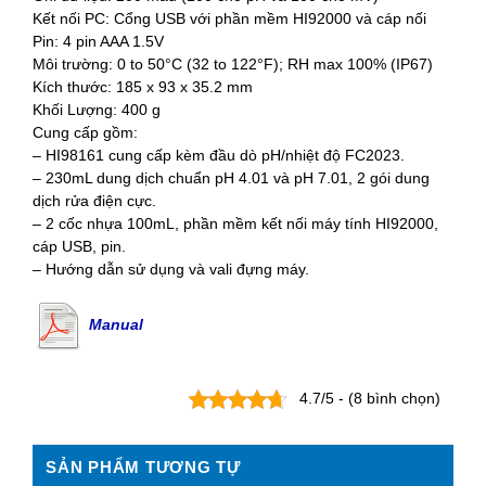
Kết nối PC: Cổng USB với phần mềm HI92000 và cáp nối
Pin: 4 pin AAA 1.5V
Môi trường: 0 to 50°C (32 to 122°F); RH max 100% (IP67)
Kích thước: 185 x 93 x 35.2 mm
Khối Lượng: 400 g
Cung cấp gồm:
– HI98161 cung cấp kèm đầu dò pH/nhiệt độ FC2023.
– 230mL dung dịch chuẩn pH 4.01 và pH 7.01, 2 gói dung
dịch rửa điện cực.
– 2 cốc nhựa 100mL, phần mềm kết nối máy tính HI92000,
cáp USB, pin.
– Hướng dẫn sử dụng và vali đựng máy.
Manual
4.7/5 - (8 bình chọn)
SẢN PHẨM TƯƠNG TỰ