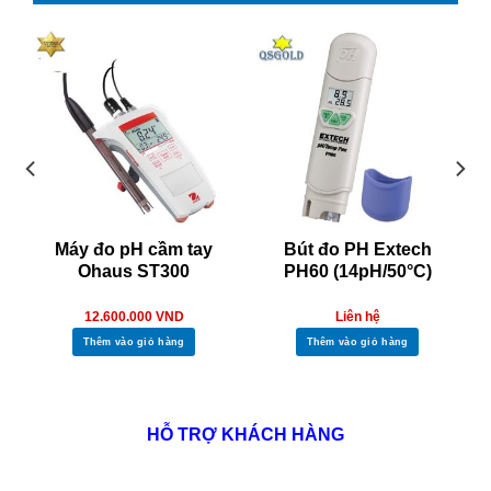
Máy đo pH cầm tay
Bút đo PH Extech
Ohaus ST300
PH60 (14pH/50°C)
12.600.000
VND
Liên hệ
Thêm vào giỏ hàng
Thêm vào giỏ hàng
HỖ TRỢ KHÁCH HÀNG