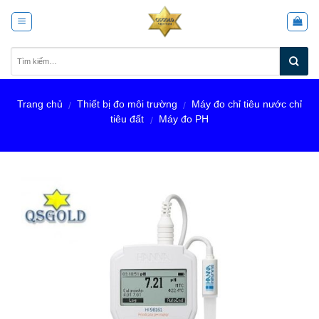
Skip
to
content
Trang chủ
Thiết bị đo môi trường
Máy đo chỉ tiêu nước chỉ
/
/
tiêu đất
Máy đo PH
/