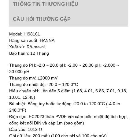
THÔNG TIN THƯƠNG HIỆU
CÂU HỎI THƯỜNG GẶP
Model: HI98161
Hãng sản xuất: HANNA
Xuất xứ: Rô-ma-ni
Bảo hành: 12 Tháng
Thang đo PH: -2.0 ~ 20.0 pH; -2.00 ~ 20.00 pH; -2.000 ~
20.000 pH
Thang đo mV: ±2000 mV
Thang đo nhiệt độ: -20.0 ~ 120.0°C
Hiệu chuẩn pH: Lên đến 5 điểm (1.68, 4.01, 6.86, 7.01, 9.18,
10.01, 12.45)
Bù nhiệt: Bằng tay hoặc tự động -20.0 to 120.0°C (-4.0 to
248.0°F)
Điện cực: FC2023 thân PVDF với cảm biến nhiệt độ tích hợp,
cổng kết nối DIN và cáp 1m (bao gồm)
Đầu vào: 1012 Ω
Ghi dữ liệu: 200 mẫu (100 cho pH và 100 cho mV)