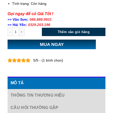
Tình trạng:
Còn hàng
Gọi ngay để có Giá Tốt !
»» Văn Sơn:
086.888.9931
»» Hải Yến:
0329.203.196
Số lượng
Thêm vào giỏ hàng
MUA NGAY
5/5 - (1 bình chọn)
MÔ TẢ
THÔNG TIN THƯƠNG HIỆU
CÂU HỎI THƯỜNG GẶP