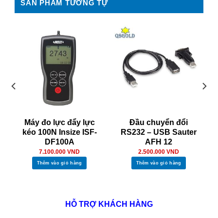
SẢN PHẨM TƯƠNG TỰ
Máy đo lực đẩy lực
Đầu chuyển đổi
kéo 100N Insize ISF-
RS232 – USB Sauter
DF100A
AFH 12
7.100.000
VND
2.500.000
VND
Thêm vào giỏ hàng
Thêm vào giỏ hàng
HỖ TRỢ KHÁCH HÀNG