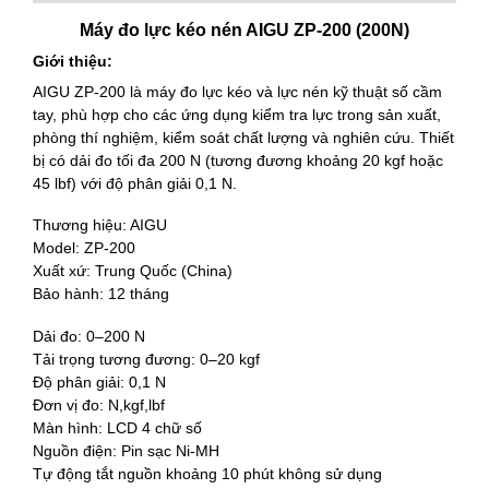
Máy đo lực kéo nén AIGU ZP-200 (200N)
Giới thiệu:
AIGU ZP-200 là máy đo lực kéo và lực nén kỹ thuật số cầm
tay, phù hợp cho các ứng dụng kiểm tra lực trong sản xuất,
phòng thí nghiệm, kiểm soát chất lượng và nghiên cứu. Thiết
bị có dải đo tối đa 200 N (tương đương khoảng 20 kgf hoặc
45 lbf) với độ phân giải 0,1 N.
Thương hiệu: AIGU
Model: ZP-200
Xuất xứ: Trung Quốc (China)
Bảo hành: 12 tháng
Dải đo: 0–200 N
Tải trọng tương đương: 0–20 kgf
Độ phân giải: 0,1 N
Đơn vị đo: N,kgf,lbf
Màn hình: LCD 4 chữ số
Nguồn điện: Pin sạc Ni-MH
Tự động tắt nguồn khoảng 10 phút không sử dụng