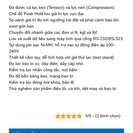
Đo được cả lực kéo (Tension) và lực nén (Compression).
Chế độ Peak Hold lưu giá trị lực cực đại.
So sánh giá trị đo với ngưỡng cài đặt và phát cảnh báo khi
vượt giới hạn.
Chuyển đổi nhanh giữa các đơn vị N, kgf và lbf.
Lưu và xuất dữ liệu sang máy tính qua cổng RS-232/RS-323.
Sử dụng pin sạc Ni-MH, hỗ trợ sạc tự động điện áp 100–
240V.
Thiết kế cầm tay, dễ tích hợp với giá thử lực (test stand)
Đo lực kéo lò xo, dây điện, dây cáp nhỏ.
Kiểm tra lực nhấn công tắc, nút bấm.
Đo độ bền băng keo, màng bao bì.
Kiểm tra lực đóng mở khóa, bản lề.
Thử nghiệm sản phẩm điện tử, cơ khí, dệt may và bao bì.
5/5 - (1 bình chọn)