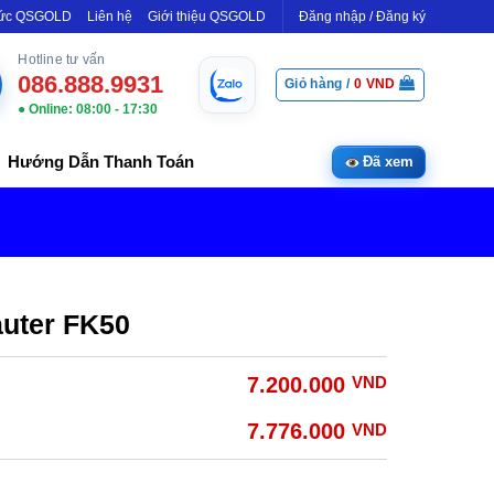
Tức QSGOLD
Liên hệ
Giới thiệu QSGOLD
Đăng nhập / Đăng ký
Hotline tư vấn
086.888.9931
Giỏ hàng /
0
VND
● Online: 08:00 - 17:30
Hướng Dẫn Thanh Toán
Đã xem
auter FK50
7.200.000
VND
7.776.000
VND