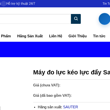
ủ
Hỗ trợ kỹ thuật 24/7
Tin 
 Phẩm
Hãng Sản Xuất
Liên Hệ
Giới Thiệu
Tin tức
Máy đo lực kéo lực đẩy S
Giá (chưa VAT):
Giá (đã bao gồm VAT):
Hãng sản xuất:
SAUTER