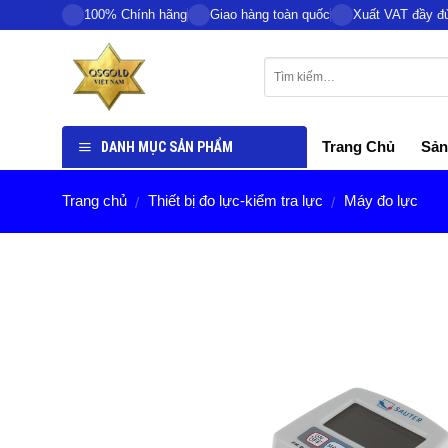
Skip
100% Chính hãng
Giao hàng toàn quốc
Xuất VAT đầy đ
to
content
DANH MỤC SẢN PHẨM
Trang Chủ
Sản
Trang chủ
Thiết bị đo lực-kiểm tra lực
Máy đo lực
/
/