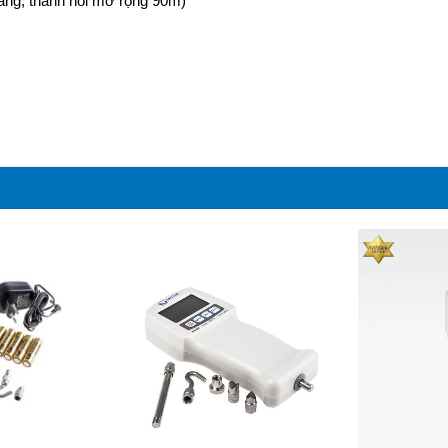
ằng, thanh nối mở rộng 90m)