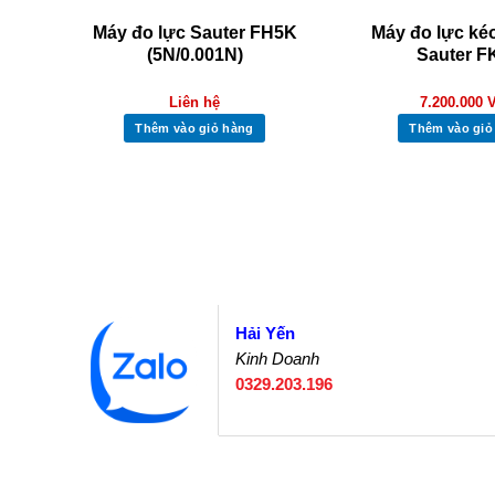
100
Máy đo lực Sauter FH5K
Máy đo lực ké
(5N/0.001N)
Sauter F
Liên hệ
7.200.000
Thêm vào giỏ hàng
Thêm vào giỏ
Hải Yến
Kinh Doanh
0329.203.196