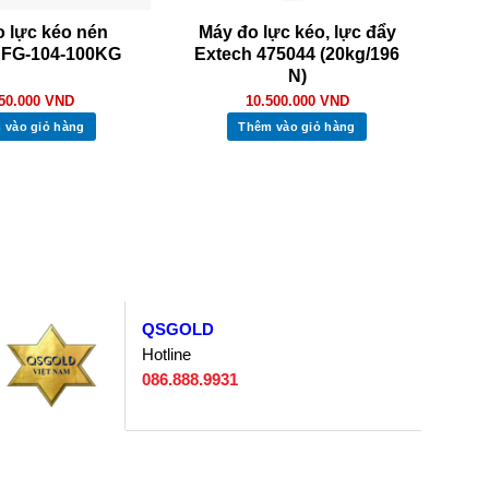
 lực kéo nén
Máy đo lực kéo, lực đẩy
i FG-104-100KG
Extech 475044 (20kg/196
N)
650.000
VND
10.500.000
VND
 vào giỏ hàng
Thêm vào giỏ hàng
QSGOLD
Hotline
086.888.9931