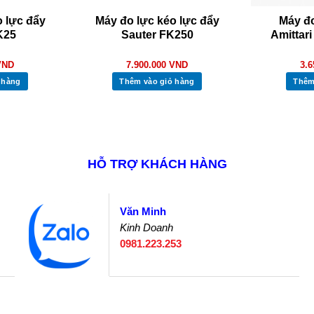
o lực đẩy
Máy đo lực kéo lực đẩy
Máy đo
K25
Sauter FK250
Amittar
VND
7.900.000
VND
3.
 hàng
Thêm vào giỏ hàng
Thêm
HỖ TRỢ KHÁCH HÀNG
Văn Minh
Kinh Doanh
0981.223.253