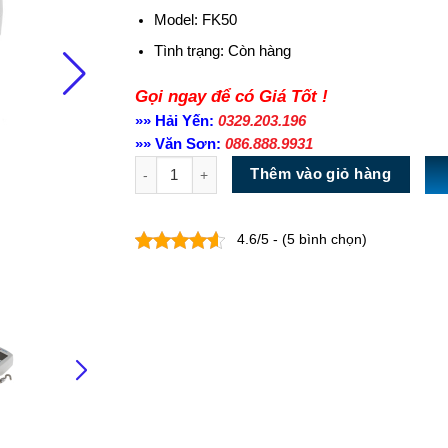
Model: FK50
Tình trạng:
Còn hàng
Gọi ngay để có Giá Tốt !
»» Hải Yến:
0329.203.196
»» Văn Sơn:
086.888.9931
Số lượng
Thêm vào giỏ hàng
4.6/5 - (5 bình chọn)