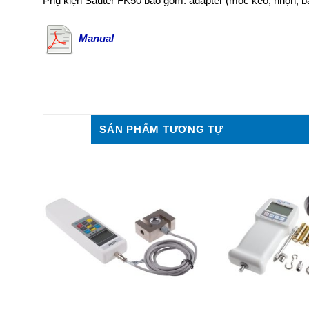
Phụ kiện Sauter FK50 bao gồm: adapter (móc kéo, nhọn, b
Manual
SẢN PHẨM TƯƠNG TỰ