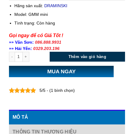
Hãng sản xuất:
DRAMINSKI
Model: GMM mini
Tình trạng:
Còn hàng
Gọi ngay để có Giá Tốt !
»» Văn Sơn:
086.888.9931
»» Hải Yến:
0329.203.196
Số lượng
Thêm vào giỏ hàng
MUA NGAY
5/5 - (1 bình chọn)
MÔ TẢ
THÔNG TIN THƯƠNG HIỆU