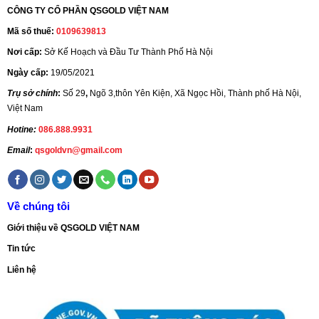
CÔNG TY CỔ PHẦN QSGOLD VIỆT NAM
Mã số thuế:
0109639813
Nơi cấp:
Sở Kế Hoạch và Đầu Tư Thành Phố Hà Nội
Ngày cấp:
19/05/2021
Trụ sở chính
:
Số 29
,
Ngõ 3,thôn Yên Kiện, Xã Ngọc Hồi, Thành phố Hà Nội,
Việt Nam
Hotine:
086.888.9931
Email
:
qsgoldvn@gmail.com
Về chúng tôi
Giới thiệu về QSGOLD VIỆT NAM
Tin tức
Liên hệ