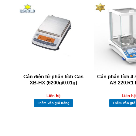
s
Cân điện tử phân tích Cas
Cân phân tích 4
g)
XB-HX (6200g/0.01g)
AS 220.R1
Liên hệ
Liên hệ
Thêm vào giỏ hàng
Thêm vào giỏ