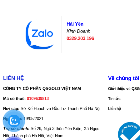
Hải Yến
Kinh Doanh
0329.203.196
LIÊN HỆ
Về chúng tôi
CÔNG TY CỔ PHẦN QSGOLD VIỆT NAM
Giới thiệu về Q
Mã số thuế:
0109639813
Tin tức
Nơi cấp:
Sở Kế Hoạch và Đầu Tư Thành Phố Hà Nội
Liên hệ
Ngày cấp:
19/05/2021
Trụ sở chính
:
Số 29
,
Ngõ 3,thôn Yên Kiện, Xã Ngọc
Hồi, Thành phố Hà Nội, Việt Nam