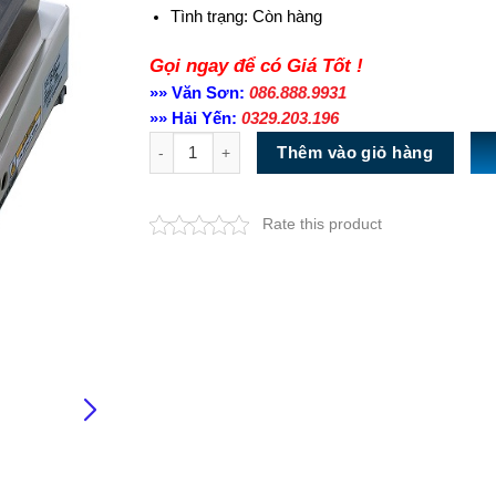
Tình trạng:
Còn hàng
Gọi ngay để có Giá Tốt !
»» Văn Sơn:
086.888.9931
»» Hải Yến:
0329.203.196
Số lượng
Thêm vào giỏ hàng
Rate this product