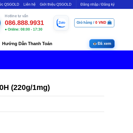
Tức QSGOLD
Liên hệ
Giới thiệu QSGOLD
Đăng nhập / Đăng ký
Hotline tư vấn
086.888.9931
Giỏ hàng /
0
VND
● Online: 08:00 - 17:30
Hướng Dẫn Thanh Toán
Đã xem
0H (220g/1mg)