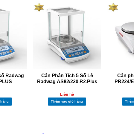
 số Radwag
Cân Phân Tích 5 Số Lẻ
Cân ph
 PLUS
Radwag AS82/220.R2.Plus
PR224/E 
Liên hệ
 hàng
Thêm vào giỏ hàng
Thêm