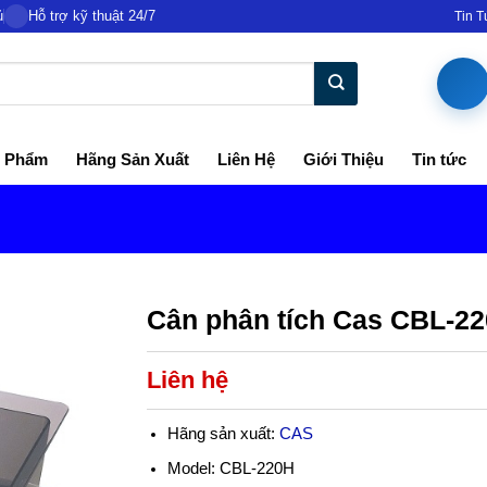
ủ
Hỗ trợ kỹ thuật 24/7
Tin 
 Phẩm
Hãng Sản Xuất
Liên Hệ
Giới Thiệu
Tin tức
Cân phân tích Cas CBL-22
Liên hệ
Hãng sản xuất:
CAS
Model: CBL-220H