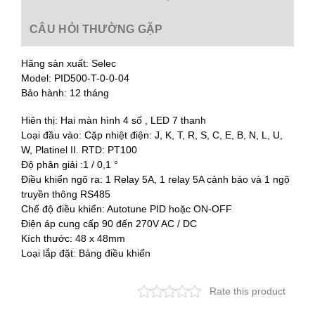
CÂU HỎI THƯỜNG GẶP
Hãng sản xuất: Selec
Model: PID500-T-0-0-04
Bảo hành: 12 tháng
Hiên thị: Hai màn hình 4 số , LED 7 thanh
Loại đầu vào: Cặp nhiệt điện: J, K, T, R, S, C, E, B, N, L, U,
W, Platinel II. RTD: PT100
Độ phân giải :1 / 0,1 °
Điều khiển ngõ ra: 1 Relay 5A, 1 relay 5A cảnh báo và 1 ngõ
truyền thông RS485
Chế độ điều khiển: Autotune PID hoặc ON-OFF
Điện áp cung cấp 90 đến 270V AC / DC
Kích thước: 48 x 48mm
Loại lắp đặt: Bảng điều khiển
Rate this product