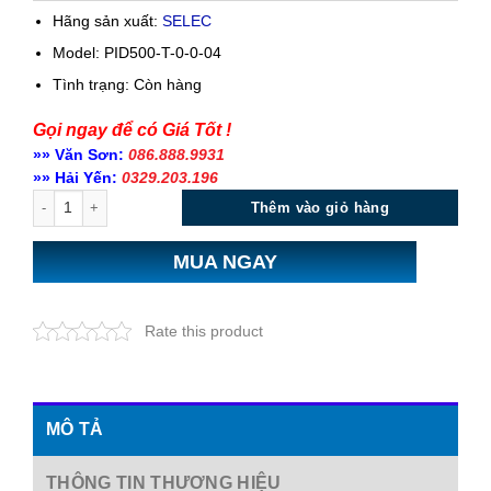
Hãng sản xuất:
SELEC
Model: PID500-T-0-0-04
Tình trạng:
Còn hàng
Gọi ngay để có Giá Tốt !
»» Văn Sơn:
086.888.9931
»» Hải Yến:
0329.203.196
Số lượng
Thêm vào giỏ hàng
MUA NGAY
Rate this product
MÔ TẢ
THÔNG TIN THƯƠNG HIỆU