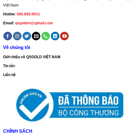
Việt Nam
Hotine:
086.888.9931
Email
:
qsgoldvn@gmail.com
Về chúng tôi
Giới thiệu về QSGOLD VIỆT NAM
Tin tức
Liên hệ
CHÍNH SÁCH