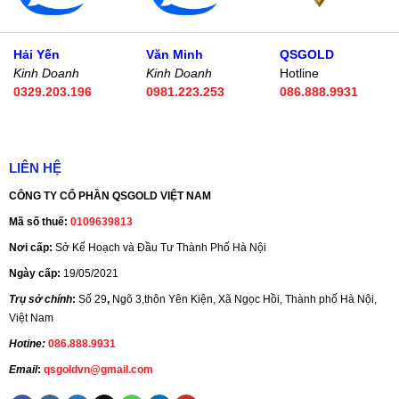
Hải Yến
Văn Minh
QSGOLD
Kinh Doanh
Kinh Doanh
Hotline
0329.203.196
0981.223.253
086.888.9931
LIÊN HỆ
CÔNG TY CỔ PHẦN QSGOLD VIỆT NAM
Mã số thuế:
0109639813
Nơi cấp:
Sở Kế Hoạch và Đầu Tư Thành Phố Hà Nội
Ngày cấp:
19/05/2021
Trụ sở chính
:
Số 29
,
Ngõ 3,thôn Yên Kiện, Xã Ngọc Hồi, Thành phố Hà Nội,
Việt Nam
Hotine:
086.888.9931
Email
:
qsgoldvn@gmail.com