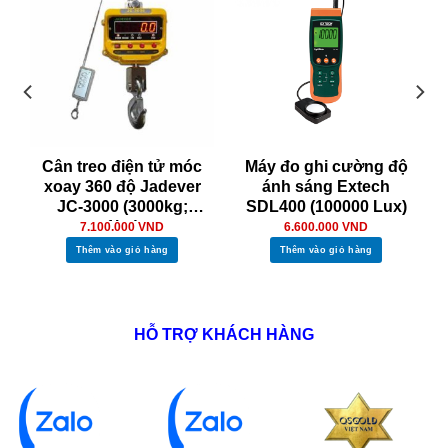
Cân treo điện tử móc
Máy đo ghi cường độ
xoay 360 độ Jadever
ánh sáng Extech
JC-3000 (3000kg;
SDL400 (100000 Lux)
1kg)
7.100.000
VND
6.600.000
VND
Thêm vào giỏ hàng
Thêm vào giỏ hàng
HỖ TRỢ KHÁCH HÀNG