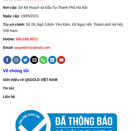
Nơi cấp:
Sở Kế Hoạch và Đầu Tư Thành Phố Hà Nội
Ngày cấp:
19/05/2021
Trụ sở chính
:
Số 29
,
Ngõ 3,thôn Yên Kiện, Xã Ngọc Hồi, Thành phố Hà Nội,
Việt Nam
Hotine:
086.888.9931
Email
:
qsgoldvn@gmail.com
Về chúng tôi
Giới thiệu về QSGOLD VIỆT NAM
Tin tức
Liên hệ