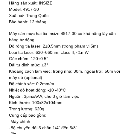
Hãng sản xuất: INSIZE
Model: 4917-30
Xuất xứ: Trung Quốc
Bảo hành: 12 tháng
Máy cân mực hai tia Insize 4917-30 có khả năng lấy cân
bằng tự động.
Độ rộng tia laser: 2±0.5mm (trong phạm vi 5m)
Loại tia laser: 630~660nm, class II, <1mW
Góc chùm: 120±0.5°
Dải tự định mức: ±3°
Khoảng cách làm việc: trong nhà: 30m, ngoài trời: 50m với
máy dò (optional)
Độ chính xác: 0.2mm/m
Nhiệt độ hoạt động: -10~40°C
Nguồn: 3pinxAAA, cho 3 giờ làm việc
Kích thước: 100x82x104mm
Trọng lượng: 620g
Cung cấp bao gồm:
-Máy chính
-Bộ chuyển đổi 3 chân 1/4” đến 5/8”