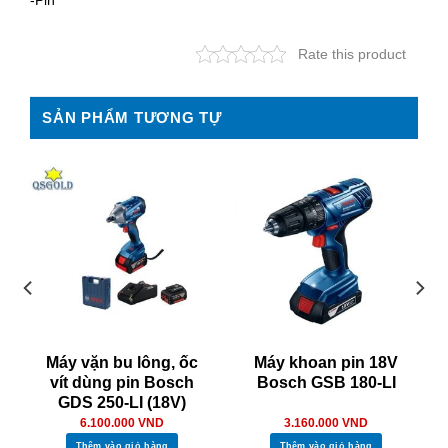
-Pin
Rate this product
SẢN PHẨM TƯƠNG TỰ
Máy vặn bu lông, ốc
Máy khoan pin 18V
vít dùng pin Bosch
Bosch GSB 180-LI
GDS 250-LI (18V)
6.100.000
VND
3.160.000
VND
Thêm vào giỏ hàng
Thêm vào giỏ hàng