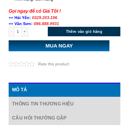
Gọi ngay để có Giá Tốt !
»» Hải Yến:
0329.203.196
»» Văn Sơn:
086.888.9931
Số lượng
Thêm vào giỏ hàng
MUA NGAY
Rate this product
MÔ TẢ
THÔNG TIN THƯƠNG HIỆU
CÂU HỎI THƯỜNG GẶP