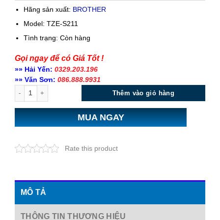
Hãng sản xuất:
BROTHER
Model: TZE-S211
Tình trạng:
Còn hàng
Gọi ngay để có Giá Tốt !
»» Hải Yến:
0329.203.196
»» Văn Sơn:
086.888.9931
Số lượng
Thêm vào giỏ hàng
MUA NGAY
Rate this product
MÔ TẢ
THÔNG TIN THƯƠNG HIỆU