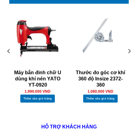
Máy bắn đinh chữ U
Thước đo góc cơ khí
dùng khí nén YATO
360 độ Insize 2372-
YT-0920
360
1.990.000
VND
1.080.000
VND
Thêm vào giỏ hàng
Thêm vào giỏ hàng
HỖ TRỢ KHÁCH HÀNG