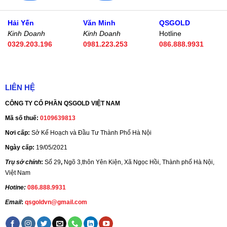
Hải Yến
Văn Minh
QSGOLD
Kinh Doanh
Kinh Doanh
Hotline
0329.203.196
0981.223.253
086.888.9931
LIÊN HỆ
CÔNG TY CỔ PHẦN QSGOLD VIỆT NAM
Mã số thuế:
0109639813
Nơi cấp:
Sở Kế Hoạch và Đầu Tư Thành Phố Hà Nội
Ngày cấp:
19/05/2021
Trụ sở chính
:
Số 29
,
Ngõ 3,thôn Yên Kiện, Xã Ngọc Hồi, Thành phố Hà Nội,
Việt Nam
Hotine:
086.888.9931
Email
:
qsgoldvn@gmail.com