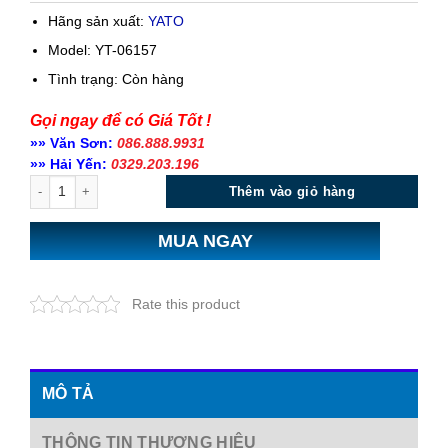
Hãng sản xuất:
YATO
Model: YT-06157
Tình trạng:
Còn hàng
Gọi ngay để có Giá Tốt !
»» Văn Sơn:
086.888.9931
»» Hải Yến:
0329.203.196
Số lượng
Thêm vào giỏ hàng
MUA NGAY
Rate this product
MÔ TẢ
THÔNG TIN THƯƠNG HIỆU