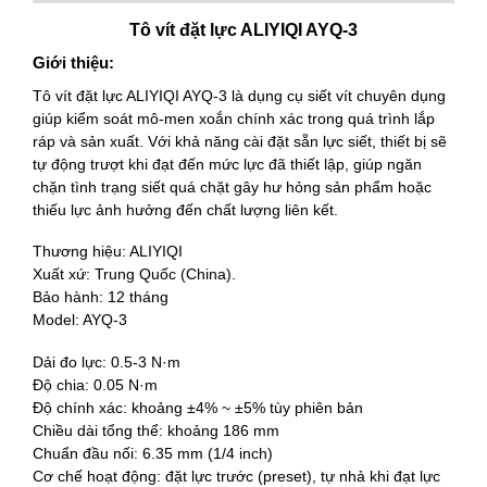
Tô vít đặt lực ALIYIQI AYQ-3
Giới thiệu:
Tô vít đặt lực ALIYIQI AYQ-3 là dụng cụ siết vít chuyên dụng
giúp kiểm soát mô-men xoắn chính xác trong quá trình lắp
ráp và sản xuất. Với khả năng cài đặt sẵn lực siết, thiết bị sẽ
tự động trượt khi đạt đến mức lực đã thiết lập, giúp ngăn
chặn tình trạng siết quá chặt gây hư hỏng sản phẩm hoặc
thiếu lực ảnh hưởng đến chất lượng liên kết.
Thương hiệu: ALIYIQI
Xuất xứ: Trung Quốc (China).
Bảo hành: 12 tháng
Model: AYQ-3
Dải đo lực: 0.5-3 N·m
Độ chia: 0.05 N·m
Độ chính xác: khoảng ±4% ~ ±5% tùy phiên bản
Chiều dài tổng thể: khoảng 186 mm
Chuẩn đầu nối: 6.35 mm (1/4 inch)
Cơ chế hoạt động: đặt lực trước (preset), tự nhả khi đạt lực