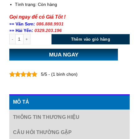
Tình trạng:
Còn hàng
Gọi ngay để có Giá Tốt !
»» Văn Sơn:
086.888.9931
»» Hải Yến:
0329.203.196
Số lượng
Thêm vào giỏ hàng
MUA NGAY
5/5 - (1 bình chọn)
MÔ TẢ
THÔNG TIN THƯƠNG HIỆU
CÂU HỎI THƯỜNG GẶP