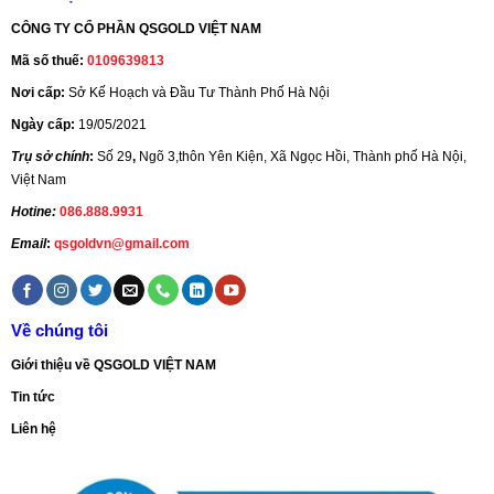
CÔNG TY CỔ PHẦN QSGOLD VIỆT NAM
Mã số thuế:
0109639813
Nơi cấp:
Sở Kế Hoạch và Đầu Tư Thành Phố Hà Nội
Ngày cấp:
19/05/2021
Trụ sở chính
:
Số 29
,
Ngõ 3,thôn Yên Kiện, Xã Ngọc Hồi, Thành phố Hà Nội,
Việt Nam
Hotine:
086.888.9931
Email
:
qsgoldvn@gmail.com
Về chúng tôi
Giới thiệu về QSGOLD VIỆT NAM
Tin tức
Liên hệ