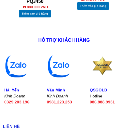
PQ3450
Thêm vào giỏ hàng
39.880.000
VND
Thêm vào giỏ hàng
HỖ TRỢ KHÁCH HÀNG
Hải Yến
Văn Minh
QSGOLD
Kinh Doanh
Kinh Doanh
Hotline
0329.203.196
0981.223.253
086.888.9931
LIÊN HỆ