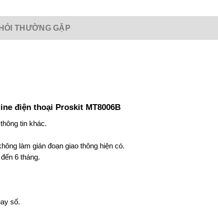
HỎI THƯỜNG GẶP
line điện thoại Proskit MT8006B
thông tin khác.
hông làm gián đoạn giao thông hiện có.
 đến 6 tháng.
uay số.