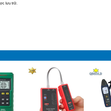
c lưu trữ.