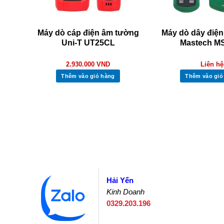
ong
Máy dò cáp điện âm tường
Máy dò dây điệ
61D
Uni-T UT25CL
Mastech M
2.930.000
VND
Liên hệ
Thêm vào giỏ hàng
Thêm vào giỏ
Hải Yến
Kinh Doanh
0329.203.196