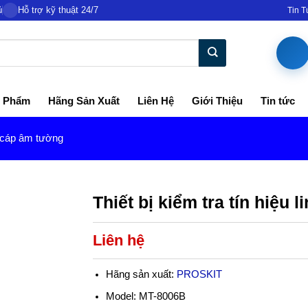
ủ
Hỗ trợ kỹ thuật 24/7
Tin 
 Phẩm
Hãng Sản Xuất
Liên Hệ
Giới Thiệu
Tin tức
cáp âm tường
Thiết bị kiểm tra tín hiệu 
Liên hệ
Hãng sản xuất:
PROSKIT
Model: MT-8006B