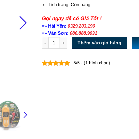
Tình trạng:
Còn hàng
Gọi ngay để có Giá Tốt !
»» Hải Yến:
0329.203.196
»» Văn Sơn:
086.888.9931
Số lượng
Thêm vào giỏ hàng
5/5 - (1 bình chọn)