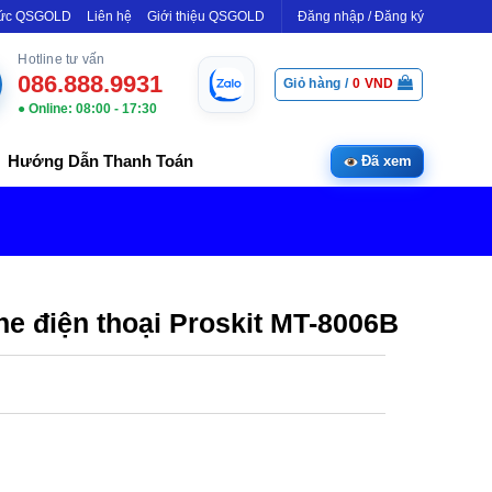
Tức QSGOLD
Liên hệ
Giới thiệu QSGOLD
Đăng nhập / Đăng ký
Hotline tư vấn
086.888.9931
Giỏ hàng /
0
VND
● Online: 08:00 - 17:30
Hướng Dẫn Thanh Toán
Đã xem
line điện thoại Proskit MT-8006B