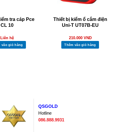
kiểm tra cáp Pce
Thiết bị kiểm ổ cắm điện
CL 10
Uni-T UT07B-EU
Liên hệ
210.000
VND
 vào giỏ hàng
Thêm vào giỏ hàng
QSGOLD
Hotline
086.888.9931