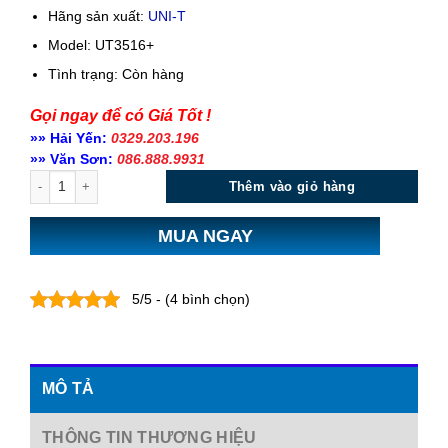
Hãng sản xuất:
UNI-T
Model: UT3516+
Tình trạng:
Còn hàng
Gọi ngay để có Giá Tốt !
»» Hải Yến:
0329.203.196
»» Văn Sơn:
086.888.9931
Số lượng
Thêm vào giỏ hàng
MUA NGAY
5/5 - (4 bình chọn)
MÔ TẢ
THÔNG TIN THƯƠNG HIỆU