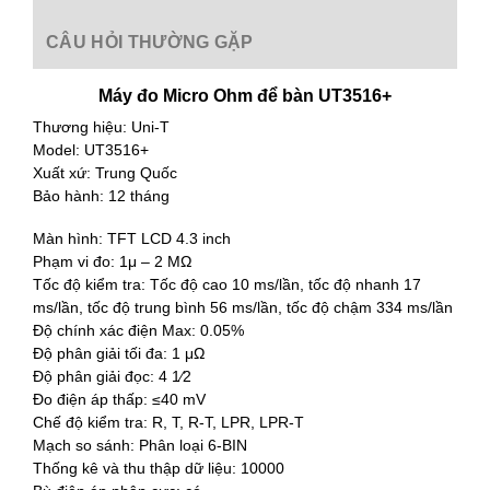
CÂU HỎI THƯỜNG GẶP
Máy đo Micro Ohm để bàn UT3516+
Thương hiệu: Uni-T
Model: UT3516+
Xuất xứ: Trung Quốc
Bảo hành: 12 tháng
Màn hình: TFT LCD 4.3 inch
Phạm vi đo: 1μ – 2 MΩ
Tốc độ kiểm tra: Tốc độ cao 10 ms/lần, tốc độ nhanh 17
ms/lần, tốc độ trung bình 56 ms/lần, tốc độ chậm 334 ms/lần
Độ chính xác điện Max: 0.05%
Độ phân giải tối đa: 1 μΩ
Độ phân giải đọc: 4 1⁄2
Đo điện áp thấp: ≤40 mV
Chế độ kiểm tra: R, T, R-T, LPR, LPR-T
Mạch so sánh: Phân loại 6-BIN
Thống kê và thu thập dữ liệu: 10000