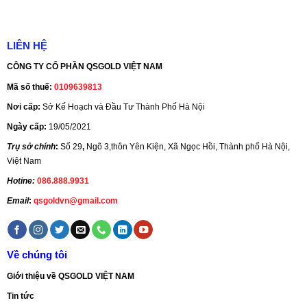
LIÊN HỆ
CÔNG TY CỔ PHẦN QSGOLD VIỆT NAM
Mã số thuế:
0109639813
Nơi cấp:
Sở Kế Hoạch và Đầu Tư Thành Phố Hà Nội
Ngày cấp:
19/05/2021
Trụ sở chính
:
Số 29
,
Ngõ 3,thôn Yên Kiện, Xã Ngọc Hồi, Thành phố Hà Nội,
Việt Nam
Hotine:
086.888.9931
Email
:
qsgoldvn@gmail.com
Về chúng tôi
Giới thiệu về QSGOLD VIỆT NAM
Tin tức