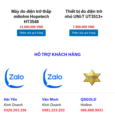
Máy đo điện trở thấp
Thiết bị đo điện trở
miliohm Hopetech
nhỏ UNI-T UT3513+
HT3548
21.000.000
VND
7.900.000
VND
Thêm vào giỏ hàng
Thêm vào giỏ hàng
HỖ TRỢ KHÁCH HÀNG
Hải Yến
Văn Minh
QSGOLD
Kinh Doanh
Kinh Doanh
Hotline
0329.203.196
0981.223.253
086.888.9931