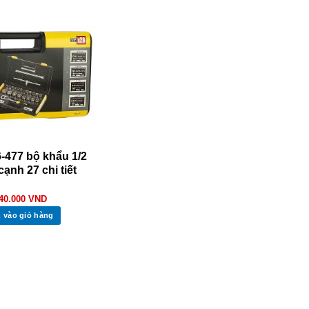
6-477 bộ khẩu 1/2
cạnh 27 chi tiết
340.000
VND
 vào giỏ hàng