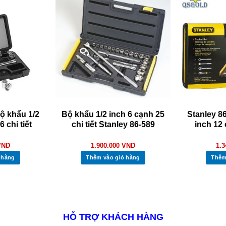
ộ khẩu 1/2
Bộ khẩu 1/2 inch 6 cạnh 25
Stanley 8
 chi tiết
chi tiết Stanley 86-589
inch 12 
VND
1.900.000
VND
1.
 hàng
Thêm vào giỏ hàng
Thêm
HỖ TRỢ KHÁCH HÀNG