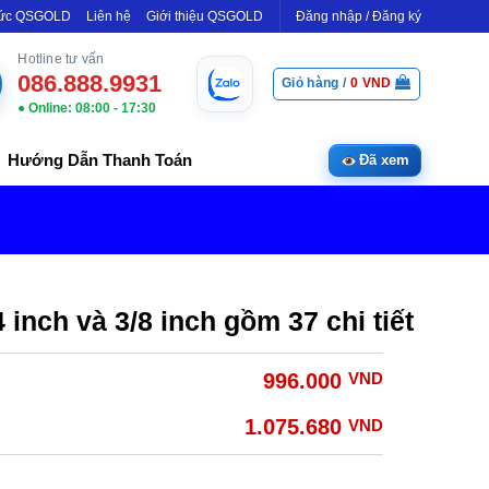
Tức QSGOLD
Liên hệ
Giới thiệu QSGOLD
Đăng nhập / Đăng ký
Hotline tư vấn
086.888.9931
Giỏ hàng /
0
VND
● Online: 08:00 - 17:30
Hướng Dẫn Thanh Toán
Đã xem
 inch và 3/8 inch gồm 37 chi tiết
996.000
VND
1.075.680
VND