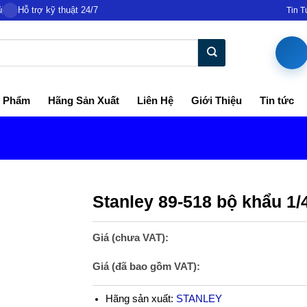
ủ
Hỗ trợ kỹ thuật 24/7
Tin 
 Phẩm
Hãng Sản Xuất
Liên Hệ
Giới Thiệu
Tin tức
Stanley 89-518 bộ khẩu 1/4
Giá (chưa VAT):
Giá (đã bao gồm VAT):
Hãng sản xuất:
STANLEY