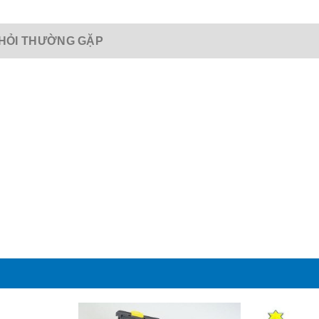
HỎI THƯỜNG GẶP