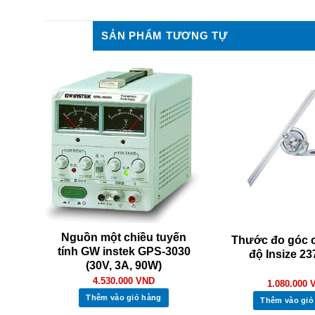
SẢN PHẨM TƯƠNG TỰ
Nguồn một chiều tuyến
00W
Thước đo góc c
tính GW instek GPS-3030
độ Insize 23
(30V, 3A, 90W)
4.530.000
VND
1.080.000
Thêm vào giỏ hàng
Thêm vào giỏ