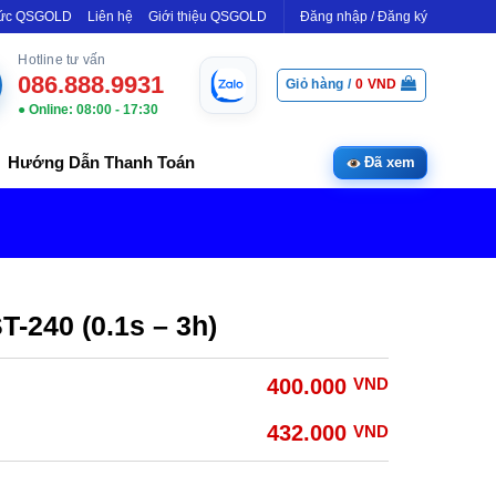
Tức QSGOLD
Liên hệ
Giới thiệu QSGOLD
Đăng nhập / Đăng ký
Hotline tư vấn
086.888.9931
Giỏ hàng /
0
VND
● Online: 08:00 - 17:30
Hướng Dẫn Thanh Toán
Đã xem
T-240 (0.1s – 3h)
400.000
VND
432.000
VND