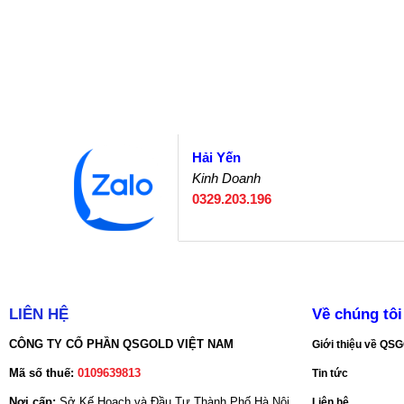
Hải Yến
Kinh Doanh
0329.203.196
LIÊN HỆ
Về chúng tôi
CÔNG TY CỔ PHẦN QSGOLD VIỆT NAM
Giới thiệu về Q
Mã số thuế:
0109639813
Tin tức
Nơi cấp:
Sở Kế Hoạch và Đầu Tư Thành Phố Hà Nội
Liên hệ