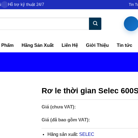
ủ
Hỗ trợ kỹ thuật 24/7
Tin 
 Phẩm
Hãng Sản Xuất
Liên Hệ
Giới Thiệu
Tin tức
Rơ le thời gian Selec 600S
Giá (chưa VAT):
Giá (đã bao gồm VAT):
Hãng sản xuất:
SELEC