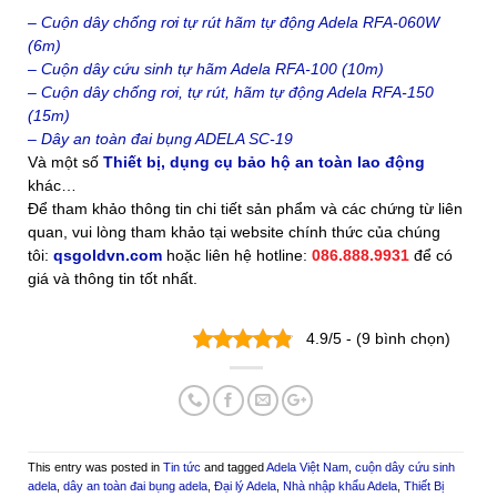
– Cuộn dây chống rơi tự rút hãm tự động Adela RFA-060W
(6m)
– Cuộn dây cứu sinh tự hãm Adela RFA-100 (10m)
– Cuộn dây chống rơi, tự rút, hãm tự động Adela RFA-150
(15m)
– Dây an toàn đai bụng ADELA SC-19
Và một số
Thiết bị, dụng cụ bảo hộ an toàn lao động
khác…
Để tham khảo thông tin chi tiết sản phẩm và các chứng từ liên
quan, vui lòng tham khảo tại website chính thức của chúng
tôi:
qsgoldvn.com
hoặc liên hệ hotline:
086.888.9931
để có
giá và thông tin tốt nhất.
4.9/5 - (9 bình chọn)
This entry was posted in
Tin tức
and tagged
Adela Việt Nam
,
cuộn dây cứu sinh
adela
,
dây an toàn đai bụng adela
,
Đại lý Adela
,
Nhà nhập khẩu Adela
,
Thiết Bị