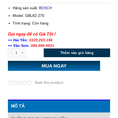
Hãng sản xuất:
BOSCH
Model: GBL82-270
Tình trạng:
Còn hàng
Gọi ngay để có Giá Tốt !
»» Hải Yến:
0329.203.196
»» Văn Sơn:
086.888.9931
Số lượng
Thêm vào giỏ hàng
MUA NGAY
Rate this product
MÔ TẢ