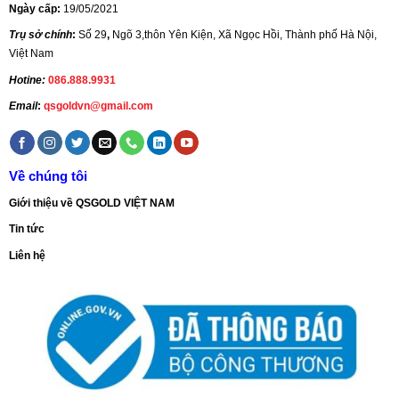
Ngày cấp:
19/05/2021
Trụ sở chính
:
Số 29
,
Ngõ 3,thôn Yên Kiện, Xã Ngọc Hồi, Thành phố Hà Nội,
Việt Nam
Hotine:
086.888.9931
Email
:
qsgoldvn@gmail.com
Về chúng tôi
Giới thiệu về QSGOLD VIỆT NAM
Tin tức
Liên hệ