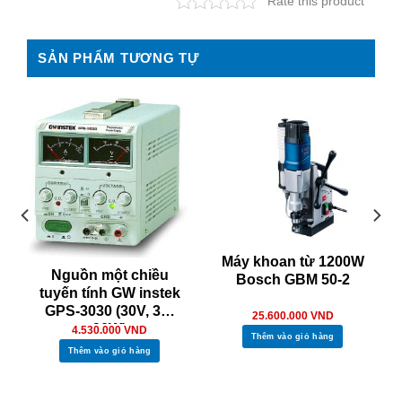
Rate this product
SẢN PHẨM TƯƠNG TỰ
Máy khoan từ 1200W
Nguồn một chiều
Bosch GBM 50-2
tuyến tính GW instek
GPS-3030 (30V, 3A,
25.600.000
VND
90W)
4.530.000
VND
Thêm vào giỏ hàng
Thêm vào giỏ hàng