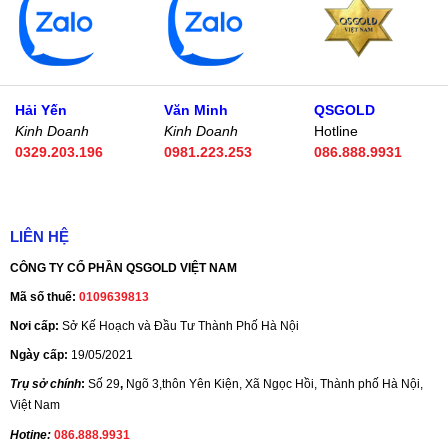
Hải Yến
Văn Minh
QSGOLD
Kinh Doanh
Kinh Doanh
Hotline
0329.203.196
0981.223.253
086.888.9931
LIÊN HỆ
CÔNG TY CỔ PHẦN QSGOLD VIỆT NAM
Mã số thuế:
0109639813
Nơi cấp:
Sở Kế Hoạch và Đầu Tư Thành Phố Hà Nội
Ngày cấp:
19/05/2021
Trụ sở chính
:
Số 29
,
Ngõ 3,thôn Yên Kiện, Xã Ngọc Hồi, Thành phố Hà Nội,
Việt Nam
Hotine:
086.888.9931