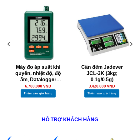
Máy đo áp suất khí
Cân đếm Jadever
quyển, nhiệt độ, độ
JCL-3K (3kg;
ẩm, Datalogger
0.1g/0.5g)
Extech SD700
6.700.000
VND
3.420.000
VND
Thêm vào giỏ hàng
Thêm vào giỏ hàng
HỖ TRỢ KHÁCH HÀNG