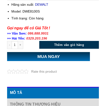
Hãng sản xuất:
DEWALT
Model: DWE8100S
Tình trạng:
Còn hàng
Gọi ngay để có Giá Tốt !
»» Văn Sơn:
086.888.9931
»» Hải Yến:
0329.203.196
Số lượng
Thêm vào giỏ hàng
MUA NGAY
Rate this product
MÔ TẢ
THÔNG TIN THƯƠNG HIỆU