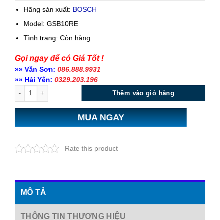
Hãng sản xuất:
BOSCH
Model: GSB10RE
Tình trạng:
Còn hàng
Gọi ngay để có Giá Tốt !
»» Văn Sơn:
086.888.9931
»» Hải Yến:
0329.203.196
Số lượng
Thêm vào giỏ hàng
MUA NGAY
Rate this product
MÔ TẢ
THÔNG TIN THƯƠNG HIỆU