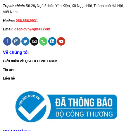
Trụ sở chính
:
Số 29
,
Ngõ 3,thôn Yên Kiện, Xã Ngọc Hồi, Thành phố Hà Nội,
Việt Nam
Hotine:
086.888.9931
Email
:
qsgoldvn@gmail.com
Về chúng tôi
Giới thiệu về QSGOLD VIỆT NAM
Tin tức
Liên hệ