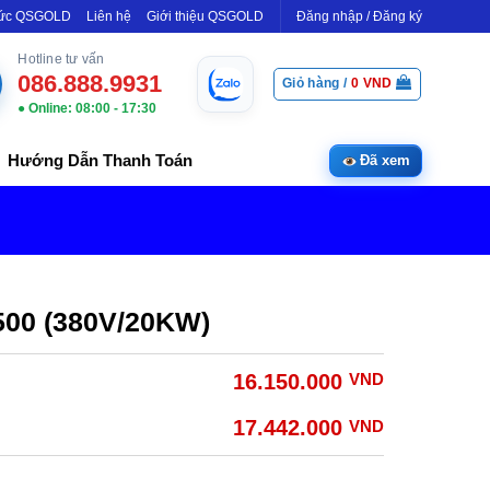
Tức QSGOLD
Liên hệ
Giới thiệu QSGOLD
Đăng nhập / Đăng ký
Hotline tư vấn
086.888.9931
Giỏ hàng /
0
VND
● Online: 08:00 - 17:30
Hướng Dẫn Thanh Toán
Đã xem
500 (380V/20KW)
16.150.000
VND
17.442.000
VND