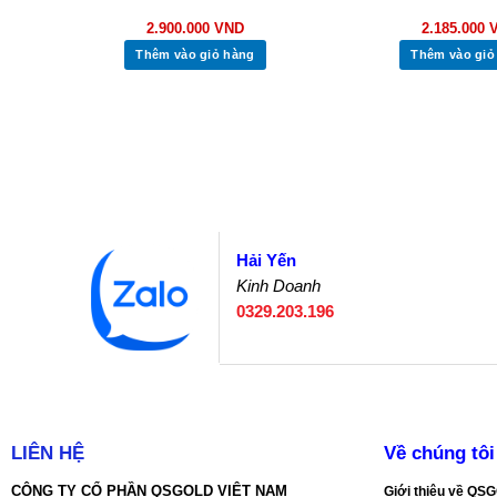
2.900.000
VND
2.185.000
Thêm vào giỏ hàng
Thêm vào giỏ
Hải Yến
Kinh Doanh
0329.203.196
LIÊN HỆ
Về chúng tôi
CÔNG TY CỔ PHẦN QSGOLD VIỆT NAM
Giới thiệu về Q