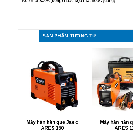
– Kẹp mát 300A (đồng) hoặc kẹp mát 500A (đồng)
SẢN PHẨM TƯƠNG TỰ
ic
Máy hàn hàn que Jasic
Máy hàn hàn q
ARES 150
ARES 1