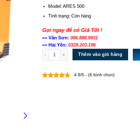
Model: ARES 500
Tình trạng:
Còn hàng
Gọi ngay để có Giá Tốt !
»» Văn Sơn:
086.888.9931
»» Hải Yến:
0329.203.196
Số lượng
Thêm vào giỏ hàng
4.8/5 - (6 bình chọn)