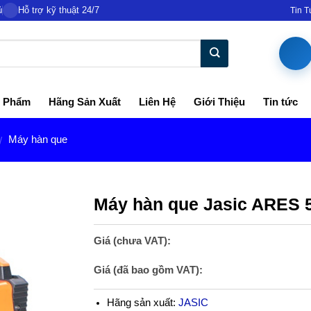
ủ
Hỗ trợ kỹ thuật 24/7
Tin 
 Phẩm
Hãng Sản Xuất
Liên Hệ
Giới Thiệu
Tin tức
Máy hàn que
/
Máy hàn que Jasic ARES 
Giá (chưa VAT):
Giá (đã bao gồm VAT):
Hãng sản xuất:
JASIC