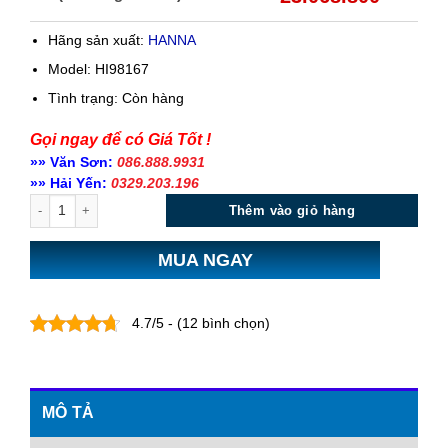
Hãng sản xuất:
HANNA
Model: HI98167
Tình trạng:
Còn hàng
Gọi ngay để có Giá Tốt !
»» Văn Sơn:
086.888.9931
»» Hải Yến:
0329.203.196
Số lượng
Thêm vào giỏ hàng
MUA NGAY
4.7/5 - (12 bình chọn)
MÔ TẢ