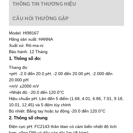
THÔNG TIN THƯƠNG HIỆU
CÂU HỎI THƯỜNG GẶP
Model: HI98167
Hãng sản xuất: HANNA
Xuất xứ: Rô-ma-ni
Bảo hành: 12 Tháng
1. Thông số đo:
Thang đo:
+pH: -2.0 đến 20.0 pH, -2.00 đến 20.00 pH, -2.000 đến
20.000 pH
+mV: ±2000 mV
+Nhiệt độ: -20.0 đến 120.0°C
Hiệu chuẩn pH: Lên đến 5 điểm (1.68, 4.01, 6.86, 7.01, 9.18,
10.01, 12.45) và 5 đệm tùy chỉnh
Bù nhiệt: Bằng tay hoặc tự động -20.0 đến 120.0°C
2. Thông số chung
Điện cực pH: FC2143 thân titan có cảm biến nhiệt độ tích
hợp, cổng DIN và dây cáp dài 1m (đi kèm)