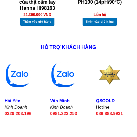
của thịt cầm tay
PH100 (14pH/90°C)
Hanna HI98163
21.360.000
VND
Liên hệ
Thêm vào giỏ hàng
Thêm vào giỏ hàng
HỖ TRỢ KHÁCH HÀNG
Hải Yến
Văn Minh
QSGOLD
Kinh Doanh
Kinh Doanh
Hotline
0329.203.196
0981.223.253
086.888.9931