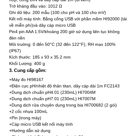
Trở kháng đầu vào: 1012 Ω
Ghi dữ liệu: 200 mẫu (100 cho pH và 100 cho mV)
Kết nối máy tính: Bằng cổng USB với phần mềm HI92000 (tải
về miễn phí)và dây cáp micro USB
Pin4 pin AAA 1.5V/khoảng 200 giờ sử dụng liên tục không
đèn nền
Môi trường: 0 đến 50°C (32 đến 122°F); RH max 100%
(IP67)
Kích thước: 185 x 93 x 35.2 mm
Khối Lượng: 400 g
3. Cung cấp gồm:
+Máy đo HI98167
+Điện cực pH/nhiệt độ thân titan, dây cáp dài 1m FC2143
+Dung dịch chuẩn pH4.01 (230mL) HI7004M
+Dung dịch chuẩn pH7.01 (230mL) HI7007M
+Dung dịch rửa chuyên dụng trong bia HI700682 (2 gói)
+2 cốc nhựa 100mL
+Pin (trong máy)
+Cáp micro USB kết nối máy tính
+Hướng dẫn sử dụng