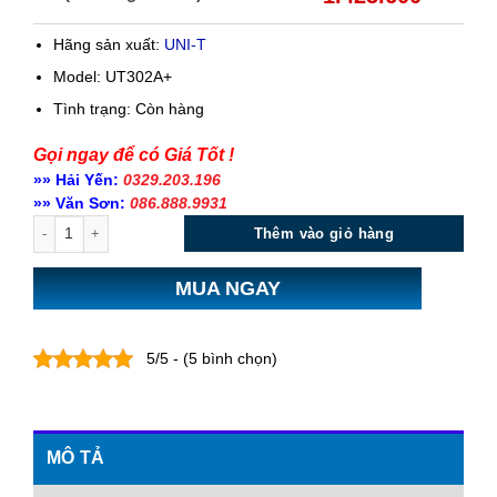
Hãng sản xuất:
UNI-T
Model: UT302A+
Tình trạng:
Còn hàng
Gọi ngay để có Giá Tốt !
»» Hải Yến:
0329.203.196
»» Văn Sơn:
086.888.9931
Số lượng
Thêm vào giỏ hàng
MUA NGAY
5/5 - (5 bình chọn)
MÔ TẢ