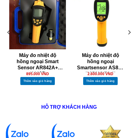
Máy đo nhiệt độ
Máy đo nhiệt độ
hồng ngoại Smart
hồng ngoại
Sensor AR842A+
Smartsensor AS882
(600℃)
(1650°C/50:1)
895.000
VND
2.600.000
VND
Thêm vào giỏ hàng
Thêm vào giỏ hàng
HỖ TRỢ KHÁCH HÀNG