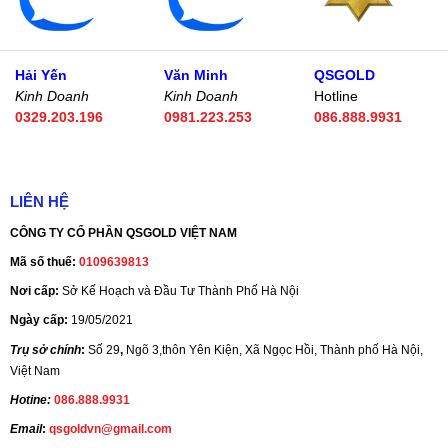
Hải Yến
Văn Minh
QSGOLD
Kinh Doanh
Kinh Doanh
Hotline
0329.203.196
0981.223.253
086.888.9931
LIÊN HỆ
CÔNG TY CỔ PHẦN QSGOLD VIỆT NAM
Mã số thuế:
0109639813
Nơi cấp:
Sở Kế Hoạch và Đầu Tư Thành Phố Hà Nội
Ngày cấp:
19/05/2021
Trụ sở chính
:
Số 29
,
Ngõ 3,thôn Yên Kiện, Xã Ngọc Hồi, Thành phố Hà Nội,
Việt Nam
Hotine:
086.888.9931
Email
:
qsgoldvn@gmail.com