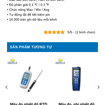
• Độ phân giải 0,1 ℃ / 0,1 ℉
• Chức năng Max / Min / Avg
• Tự động tắt để tiết kiệm pin
• 16.000 bản ghi dữ liệu mỗi kênh
5/5 - (1 bình chọn)
SẢN PHẨM TƯƠNG TỰ
Máy đo nhiệt độ RTD
Máy đo, ghi nhiệt độ