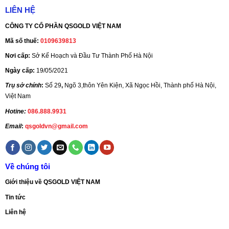
LIÊN HỆ
CÔNG TY CỔ PHẦN QSGOLD VIỆT NAM
Mã số thuế:
0109639813
Nơi cấp:
Sở Kế Hoạch và Đầu Tư Thành Phố Hà Nội
Ngày cấp:
19/05/2021
Trụ sở chính
:
Số 29
,
Ngõ 3,thôn Yên Kiện, Xã Ngọc Hồi, Thành phố Hà Nội,
Việt Nam
Hotine:
086.888.9931
Email
:
qsgoldvn@gmail.com
Về chúng tôi
Giới thiệu về QSGOLD VIỆT NAM
Tin tức
Liên hệ