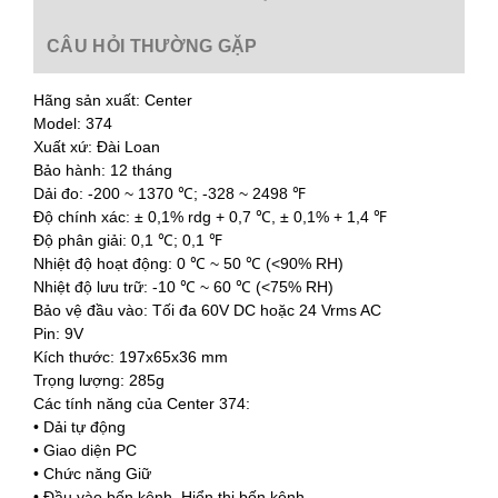
CÂU HỎI THƯỜNG GẶP
Hãng sản xuất: Center
Model: 374
Xuất xứ: Đài Loan
Bảo hành: 12 tháng
Dải đo: -200 ~ 1370 ℃; -328 ~ 2498 ℉
Độ chính xác: ± 0,1% rdg + 0,7 ℃, ± 0,1% + 1,4 ℉
Độ phân giải: 0,1 ℃; 0,1 ℉
Nhiệt độ hoạt động: 0 ℃ ~ 50 ℃ (<90% RH)
Nhiệt độ lưu trữ: -10 ℃ ~ 60 ℃ (<75% RH)
Bảo vệ đầu vào: Tối đa 60V DC hoặc 24 Vrms AC
Pin: 9V
Kích thước: 197x65x36 mm
Trọng lượng: 285g
Các tính năng của Center 374:
• Dải tự động
• Giao diện PC
• Chức năng Giữ
• Đầu vào bốn kênh, Hiển thị bốn kênh