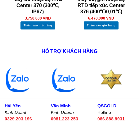
Center 370 (300℃,
RTD tiếp xúc Center
IP67)
376 (400℃/0,01℃)
3.750.000
VND
6.470.000
VND
Thêm vào giỏ hàng
Thêm vào giỏ hàng
HỖ TRỢ KHÁCH HÀNG
Hải Yến
Văn Minh
QSGOLD
Kinh Doanh
Kinh Doanh
Hotline
0329.203.196
0981.223.253
086.888.9931