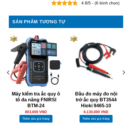
4.8/5 - (6 bình chọn)
SẢN PHẨM TƯƠNG TỰ
Máy kiểm tra ắc quy ô
Đầu đo máy đo nội
tô đa năng FNIRSI
trở ắc quy BT3544
BTM-24
Hioki 9465-10
803.000
VND
6.130.000
VND
Thêm vào giỏ hàng
Thêm vào giỏ hàng