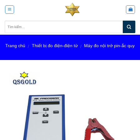
Skip
to
content
Trang chủ
Thiết bị đo điện-điện tử
Máy đo nội trở pin-ắc quy
/
/