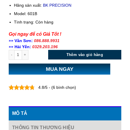
Hãng sản xuất:
BK PRECISION
Model: 601B
Tình trạng:
Còn hàng
Gọi ngay để có Giá Tốt !
»» Văn Sơn:
086.888.9931
»» Hải Yến:
0329.203.196
Số lượng
Thêm vào giỏ hàng
MUA NGAY
4.8/5 - (6 bình chọn)
MÔ TẢ
THÔNG TIN THƯƠNG HIỆU