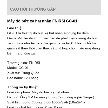
CÂU HỎI THƯỜNG GẶP
Máy dò bức xạ hạt nhân FNIRSI GC-01
Giới thiệu
GC-01 là thiết bị dò bức xạ hạt nhân sử dụng bộ đếm
Geiger-Müller độ chính xác cao để phát hiện cường độ bức
xạ ion hóa như tia beta, tia gamma và tia X. Thiết bị hỗ trợ
giám sát theo thời gian thực và phù hợp cho nhiều ứng dụng
kiểm tra phóng xạ.
Thương hiệu: FNIRSI
Model: GC-01
Xuất xứ: Trung Quốc
Bảo hành: 12 Tháng
Thông số kỹ thuật
Loại sản phẩm: Máy dò bức xạ hạt nhân
Đầu dò: Ống GM bù năng lượng (ống công nghệ Geiger)
Suất liều tương đương: 0.00-1000uSv/h (10mSv/h)
Loại tia phát hiện: γ ray, X ray, β ray