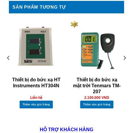
SẢN PHẨM TƯƠNG TỰ
Thiết bị đo bức xạ HT
Thiết bị đo bức xạ
Instruments HT304N
mặt trời Tenmars TM-
207
Liên hệ
2.100.000
VND
Thêm vào giỏ hàng
Thêm vào giỏ hàng
HỖ TRỢ KHÁCH HÀNG