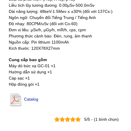
Liều tích lũy tương đương: 0.00μSv-500.0mSv
Dải năng lượng: 48keV-1.5Mev ≤ ±30% (đối với 137Cs-)
Ngôn ngữ: Chuyển đổi Tiếng Trung / Tiếng Anh
Độ nhạy: 80CPM/uSv (đối với Co-60)
Đơn vị liều: μSv/h, μGy/h, mR/h, cps, cpm
Phương thức cảnh báo: Đèn, rung, âm thanh
Nguồn cấp: Pin lithium 1100mAh
Kích thước: 120X78X27mm
Cung cấp bao gồm
Máy dò bức xạ GC-01 ×1
Hướng dẫn sử dụng ×1
Cáp sạc ×1
Hộp đóng gói ×1
Catalog
5/5 - (1 bình chọn)