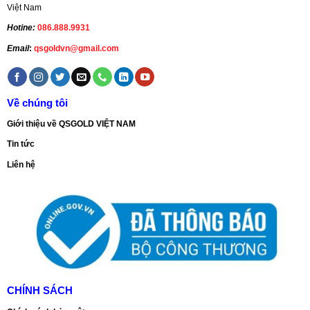
Việt Nam
Hotine:
086.888.9931
Email
:
qsgoldvn@gmail.com
Về chúng tôi
Giới thiệu về QSGOLD VIỆT NAM
Tin tức
Liên hệ
CHÍNH SÁCH