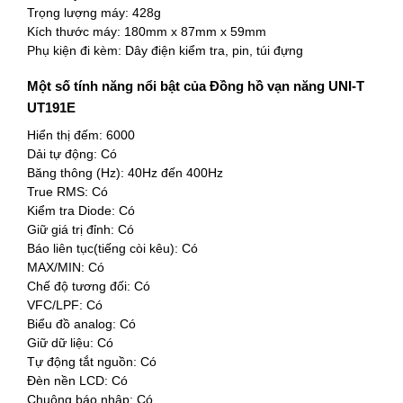
Trọng lượng máy: 428g
Kích thước máy: 180mm x 87mm x 59mm
Phụ kiện đi kèm: Dây điện kiểm tra, pin, túi đựng
Một số tính năng nổi bật của Đồng hồ vạn năng UNI-T
UT191E
Hiển thị đếm: 6000
Dải tự động: Có
Băng thông (Hz): 40Hz đến 400Hz
True RMS: Có
Kiểm tra Diode: Có
Giữ giá trị đỉnh: Có
Báo liên tục(tiếng còi kêu): Có
MAX/MIN: Có
Chế độ tương đối: Có
VFC/LPF: Có
Biểu đồ analog: Có
Giữ dữ liệu: Có
Tự động tắt nguồn: Có
Đèn nền LCD: Có
Chuông báo nhập: Có