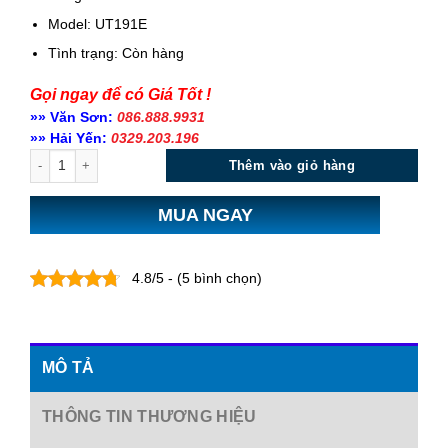
Model: UT191E
Tình trạng:
Còn hàng
Gọi ngay để có Giá Tốt !
»» Văn Sơn:
086.888.9931
»» Hải Yến:
0329.203.196
Số lượng
Thêm vào giỏ hàng
MUA NGAY
4.8/5 - (5 bình chọn)
MÔ TẢ
THÔNG TIN THƯƠNG HIỆU