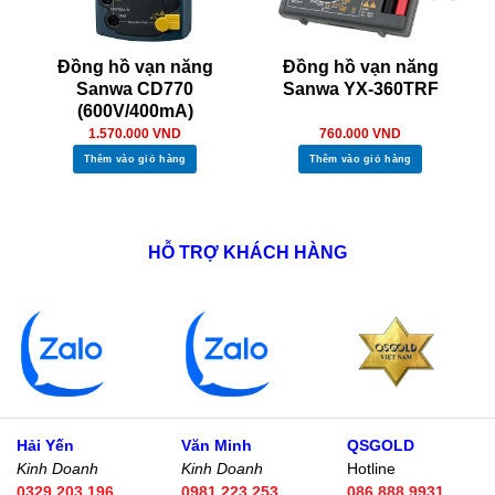
Đồng hồ vạn năng
Đồng hồ vạn năng
Sanwa CD770
Sanwa YX-360TRF
(600V/400mA)
1.570.000
VND
760.000
VND
Thêm vào giỏ hàng
Thêm vào giỏ hàng
HỖ TRỢ KHÁCH HÀNG
Hải Yến
Văn Minh
QSGOLD
Kinh Doanh
Kinh Doanh
Hotline
0329.203.196
0981.223.253
086.888.9931