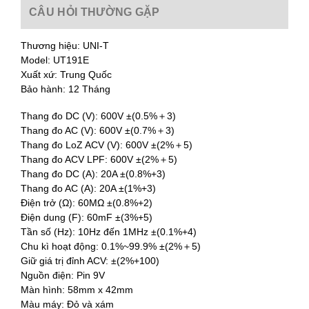
CÂU HỎI THƯỜNG GẶP
Thương hiệu: UNI-T
Model: UT191E
Xuất xứ: Trung Quốc
Bảo hành: 12 Tháng
Thang đo DC (V): 600V ±(0.5%＋3)
Thang đo AC (V): 600V ±(0.7%＋3)
Thang đo LoZ ACV (V): 600V ±(2%＋5)
Thang đo ACV LPF: 600V ±(2%＋5)
Thang đo DC (A): 20A ±(0.8%+3)
Thang đo AC (A): 20A ±(1%+3)
Điện trở (Ω): 60MΩ ±(0.8%+2)
Điện dung (F): 60mF ±(3%+5)
Tần số (Hz): 10Hz đến 1MHz ±(0.1%+4)
Chu kì hoạt động: 0.1%~99.9% ±(2%＋5)
Giữ giá trị đỉnh ACV: ±(2%+100)
Nguồn điện: Pin 9V
Màn hình: 58mm x 42mm
Màu máy: Đỏ và xám