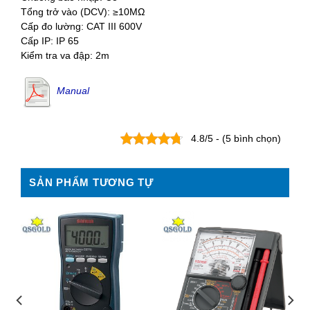
Tổng trở vào (DCV): ≥10MΩ
Cấp đo lường: CAT III 600V
Cấp IP: IP 65
Kiểm tra va đập: 2m
Manual
4.8/5 - (5 bình chọn)
SẢN PHẨM TƯƠNG TỰ