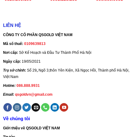
LIÊN HỆ
CÔNG TY CỔ PHẦN QSGOLD VIỆT NAM
Mã số thuế:
0109639813
Nơi cấp:
Sở Kế Hoạch và Đầu Tư Thành Phố Hà Nội
Ngày cấp:
19/05/2021
Trụ sở chính
:
Số 29
,
Ngõ 3,thôn Yên Kiện, Xã Ngọc Hồi, Thành phố Hà Nội,
Việt Nam
Hotine:
086.888.9931
Email
:
qsgoldvn@gmail.com
Về chúng tôi
Giới thiệu về QSGOLD VIỆT NAM