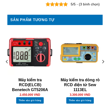
5/5 - (3 bình chọn)
SẢN PHẨM TƯƠNG TỰ
Máy kiểm tra
Máy kiểm tra dòng rò
RCD(ELCB)
RCD điện tử Sew
Benetech GT5206A
1113EL
2.450.000
VND
3.300.000
VND
Thêm vào giỏ hàng
Thêm vào giỏ hàng