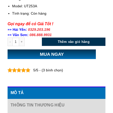
Model: UT253A
Tình trạng:
Còn hàng
Gọi ngay để có Giá Tốt !
»» Hải Yến:
0329.203.196
»» Văn Sơn:
086.888.9931
Số lượng
Thêm vào giỏ hàng
MUA NGAY
5/5 - (3 bình chọn)
MÔ TẢ
THÔNG TIN THƯƠNG HIỆU