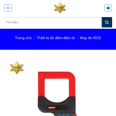
Skip
to
content
Trang chủ
Thiết bị đo điện-điện tử
Máy đo RCD
/
/