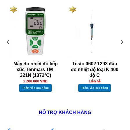
Máy đo nhiệt độ tiếp
Testo 0602 1293 đầu
xúc Tenmars TM-
đo nhiệt độ loại K 400
321N (1372°C)
độ C
1.200.000
VND
Liên hệ
Thêm vào giỏ hàng
Thêm vào giỏ hàng
HỖ TRỢ KHÁCH HÀNG