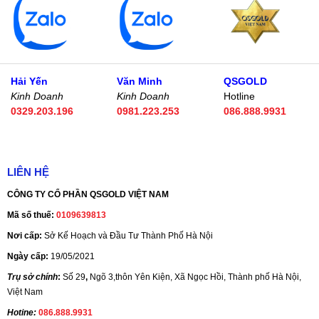
Hải Yến
Văn Minh
QSGOLD
Kinh Doanh
Kinh Doanh
Hotline
0329.203.196
0981.223.253
086.888.9931
LIÊN HỆ
CÔNG TY CỔ PHẦN QSGOLD VIỆT NAM
Mã số thuế:
0109639813
Nơi cấp:
Sở Kế Hoạch và Đầu Tư Thành Phố Hà Nội
Ngày cấp:
19/05/2021
Trụ sở chính
:
Số 29
,
Ngõ 3,thôn Yên Kiện, Xã Ngọc Hồi, Thành phố Hà Nội,
Việt Nam
Hotine:
086.888.9931