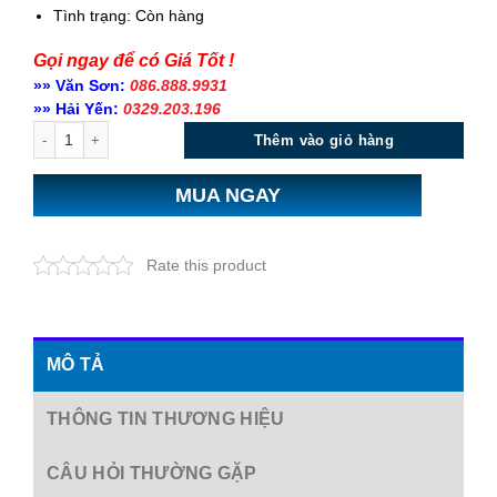
Tình trạng:
Còn hàng
Gọi ngay để có Giá Tốt !
»» Văn Sơn:
086.888.9931
»» Hải Yến:
0329.203.196
Số lượng
Thêm vào giỏ hàng
MUA NGAY
Rate this product
MÔ TẢ
THÔNG TIN THƯƠNG HIỆU
CÂU HỎI THƯỜNG GẶP