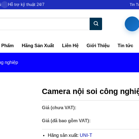
ủ
Hỗ trợ kỹ thuật 24/7
Tin 
 Phẩm
Hãng Sản Xuất
Liên Hệ
Giới Thiệu
Tin tức
ng nghiệp
Camera nội soi công nghi
Giá (chưa VAT):
Giá (đã bao gồm VAT):
Hãng sản xuất:
UNI-T