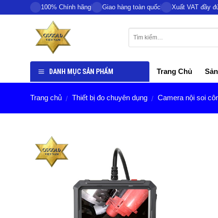
Skip
100% Chính hãng
Giao hàng toàn quốc
Xuất VAT đầy đ
to
content
DANH MỤC SẢN PHẨM
Trang Chủ
Sản
Trang chủ
Thiết bị đo chuyên dụng
Camera nội soi cô
/
/