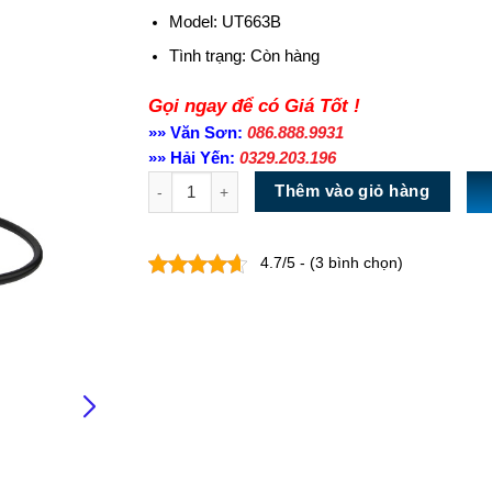
Model: UT663B
Tình trạng:
Còn hàng
Gọi ngay để có Giá Tốt !
»» Văn Sơn:
086.888.9931
»» Hải Yến:
0329.203.196
Số lượng
Thêm vào giỏ hàng
4.7/5 - (3 bình chọn)