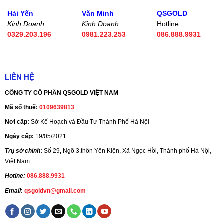
Hải Yến
Văn Minh
QSGOLD
Kinh Doanh
Kinh Doanh
Hotline
0329.203.196
0981.223.253
086.888.9931
LIÊN HỆ
CÔNG TY CỔ PHẦN QSGOLD VIỆT NAM
Mã số thuế:
0109639813
Nơi cấp:
Sở Kế Hoạch và Đầu Tư Thành Phố Hà Nội
Ngày cấp:
19/05/2021
Trụ sở chính
:
Số 29
,
Ngõ 3,thôn Yên Kiện, Xã Ngọc Hồi, Thành phố Hà Nội,
Việt Nam
Hotine:
086.888.9931
Email
:
qsgoldvn@gmail.com