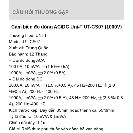
CÂU HỎI THƯỜNG GẶP
Cảm biến đo dòng AC/DC Uni-T UT-CS07 (1000V)
Thương hiệu: UNI-T
Model: UT-CS07
Xuất xứ: Trung Quốc
Bảo hành: 12 Tháng
– Dải đo dòng ACA
100.0A; 10mV/A; 士(1.5%+0.5A)
1000A; l mV/A; 士(2.0%+0.5A)
– Dải đo dòng DC:
100.0A; 10mV/A; 士(1.5 %+0.5 A), 45 Hz~200 Hz; 士(2.0
%+0.5 A), 200 Hz~ 400 Hz
1000A; l mV/A; 士(2.0%+0.5 A), 45 Hz~200 Hz; 士(2.5 %+0.5
A), 200 Hz~400 HZ
Kích thước kẹp: Dây dẫn 35mm hoặc thanh cái 65*8mm
Tỷ lệ đầu ra: 10mV/A & 1mV/A
Chiều dài dây: 1,1m
Giá trị RMS thực phụ thuộc vào đồng hồ vạn năng