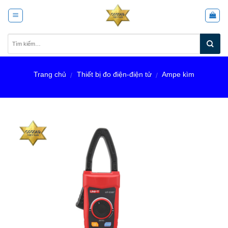
Skip
to
content
Trang chủ
Thiết bị đo điện-điện tử
Ampe kìm
/
/