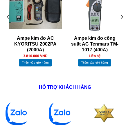
Ampe kìm đo AC
Ampe kìm đo công
KYORITSU 2002PA
suất AC Tenmars TM-
(2000A)
1017 (400A)
3.810.000
VND
Liên hệ
Thêm vào giỏ hàng
Thêm vào giỏ hàng
HỖ TRỢ KHÁCH HÀNG