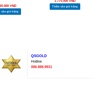
1.775.000
VND
420.000
VND
Thêm vào giỏ hàng
 vào giỏ hàng
QSGOLD
Hotline
086.888.9931