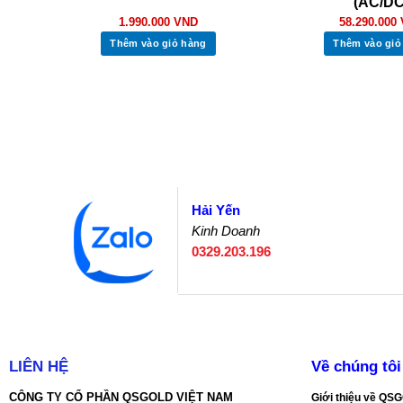
(AC/DC
1.990.000
VND
58.290.000
Thêm vào giỏ hàng
Thêm vào giỏ
Hải Yến
Kinh Doanh
0329.203.196
LIÊN HỆ
Về chúng tôi
CÔNG TY CỔ PHẦN QSGOLD VIỆT NAM
Giới thiệu về Q