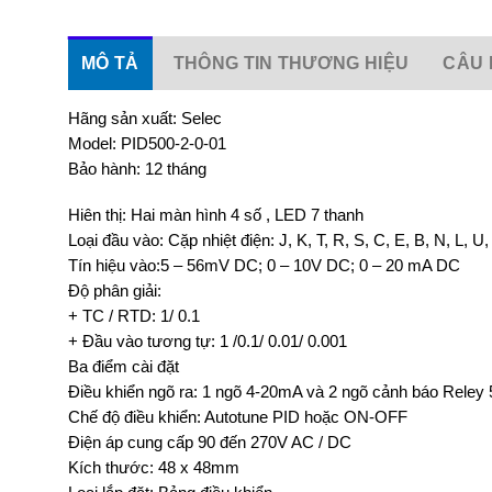
MÔ TẢ
THÔNG TIN THƯƠNG HIỆU
CÂU 
Hãng sản xuất: Selec
Model: PID500-2-0-01
Bảo hành: 12 tháng
Hiên thị: Hai màn hình 4 số , LED 7 thanh
Loại đầu vào: Cặp nhiệt điện: J, K, T, R, S, C, E, B, N, L, U
Tín hiệu vào:5 – 56mV DC; 0 – 10V DC; 0 – 20 mA DC
Độ phân giải:
+ TC / RTD: 1/ 0.1
+ Đầu vào tương tự: 1 /0.1/ 0.01/ 0.001
Ba điểm cài đặt
Điều khiển ngõ ra: 1 ngõ 4-20mA và 2 ngõ cảnh báo Reley
Chế độ điều khiển: Autotune PID hoặc ON-OFF
Điện áp cung cấp 90 đến 270V AC / DC
Kích thước: 48 x 48mm