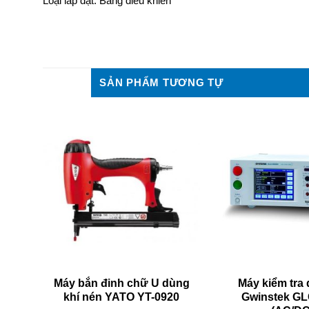
Loại lắp đặt: Bảng điều khiển
SẢN PHẨM TƯƠNG TỰ
xoay
Máy bắn đinh chữ U dùng
Máy kiểm tra 
000
khí nén YATO YT-0920
Gwinstek GL