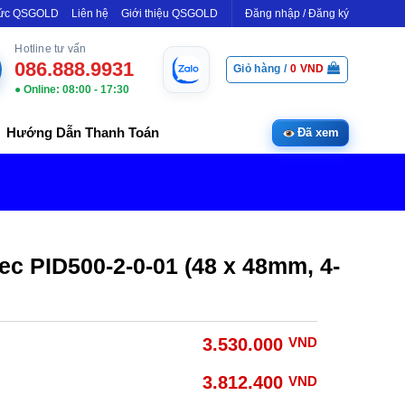
Tức QSGOLD
Liên hệ
Giới thiệu QSGOLD
Đăng nhập / Đăng ký
Hotline tư vấn
086.888.9931
Giỏ hàng /
0
VND
● Online: 08:00 - 17:30
Hướng Dẫn Thanh Toán
Đã xem
lec PID500-2-0-01 (48 x 48mm, 4-
3.530.000
VND
3.812.400
VND