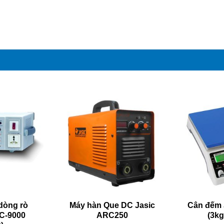
dòng rò
Máy hàn Que DC Jasic
Cân đếm 
C-9000
ARC250
(3kg