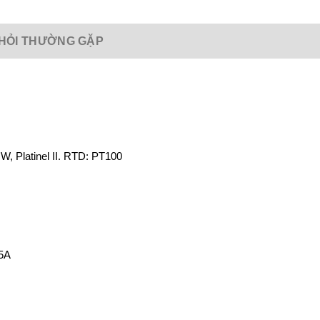
HỎI THƯỜNG GẶP
, W, Platinel II. RTD: PT100
 5A