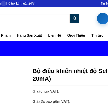
ủ
Hỗ trợ kỹ thuật 24/7
Tin 
 Phẩm
Hãng Sản Xuất
Liên Hệ
Giới Thiệu
Tin tức
Bộ điều khiển nhiệt độ Se
20mA)
Giá (chưa VAT):
Giá (đã bao gồm VAT):