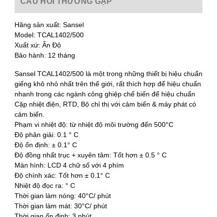
CÂU HỎI THƯỜNG GẶP
Hãng sản xuất: Sansel
Model: TCAL1402/500
Xuất xứ: Ấn Độ
Bảo hành: 12 tháng
Sansel TCAL1402/500 là một trong những thiết bị hiệu chuẩn
giếng khô nhỏ nhất trên thế giới, rất thích hợp để hiệu chuẩn
nhanh trong các ngành công ghiệp chế biến để hiệu chuẩn
Cặp nhiệt điện, RTD, Bộ chỉ thị với cảm biến & máy phát có
cảm biến.
Phạm vi nhiệt độ: từ nhiệt độ môi trường đến 500°C
Độ phân giải: 0.1 ° C
Độ ổn định: ± 0.1° C
Độ đồng nhất trục + xuyên tâm: Tốt hơn ± 0.5 ° C
Màn hình: LCD 4 chữ số với 4 phím
Độ chính xác: Tốt hơn ± 0.1° C
Nhiệt độ đọc ra: ° C
Thời gian làm nóng: 40°C/ phút
Thời gian làm mát: 30°C/ phút
Thời gian ổn định: 3 phút