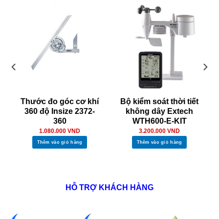
Thước đo góc cơ khí
Bộ kiểm soát thời tiết
360 độ Insize 2372-
không dây Extech
360
WTH600-E-KIT
1.080.000
VND
3.200.000
VND
Thêm vào giỏ hàng
Thêm vào giỏ hàng
HỖ TRỢ KHÁCH HÀNG