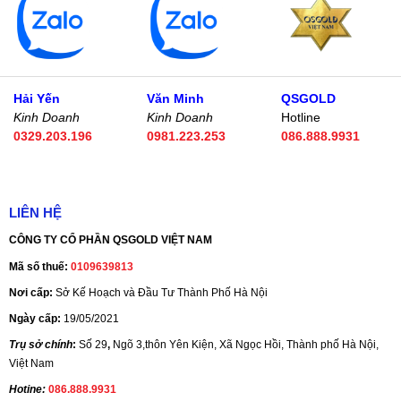
Hải Yến
Văn Minh
QSGOLD
Kinh Doanh
Kinh Doanh
Hotline
0329.203.196
0981.223.253
086.888.9931
LIÊN HỆ
CÔNG TY CỔ PHẦN QSGOLD VIỆT NAM
Mã số thuế:
0109639813
Nơi cấp:
Sở Kế Hoạch và Đầu Tư Thành Phố Hà Nội
Ngày cấp:
19/05/2021
Trụ sở chính
:
Số 29
,
Ngõ 3,thôn Yên Kiện, Xã Ngọc Hồi, Thành phố Hà Nội,
Việt Nam
Hotine:
086.888.9931