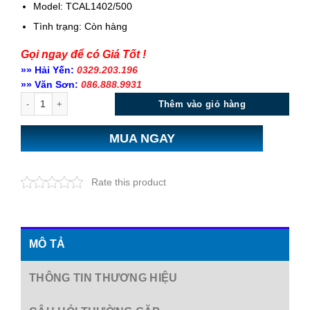
Model: TCAL1402/500
Tình trạng:
Còn hàng
Gọi ngay để có Giá Tốt !
»» Hải Yến:
0329.203.196
»» Văn Sơn:
086.888.9931
Số lượng
Thêm vào giỏ hàng
MUA NGAY
Rate this product
MÔ TẢ
THÔNG TIN THƯƠNG HIỆU