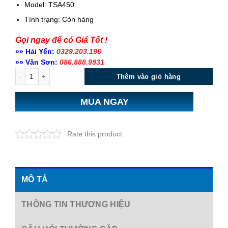
Model: TSA450
Tình trạng:
Còn hàng
Gọi ngay để có Giá Tốt !
»» Hải Yến:
0329.203.196
»» Văn Sơn:
086.888.9931
Số lượng
Thêm vào giỏ hàng
MUA NGAY
Rate this product
MÔ TẢ
THÔNG TIN THƯƠNG HIỆU