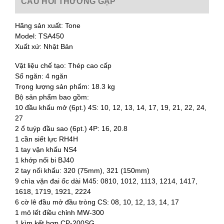
CÂU HỎI THƯỜNG GẶP
Hãng sản xuất: Tone
Model: TSA450
Xuất xứ: Nhật Bản
Vật liệu chế tạo: Thép cao cấp
Số ngăn: 4 ngăn
Trọng lượng sản phẩm: 18.3 kg
Bộ sản phẩm bao gồm:
10 đầu khấu mở (6pt.) 4S: 10, 12, 13, 14, 17, 19, 21, 22, 24,
27
2 ổ tuýp đầu sao (6pt.) 4P: 16, 20.8
1 cần siết lực RH4H
1 tay vặn khấu NS4
1 khớp nối bi BJ40
2 tay nối khẩu: 320 (75mm), 321 (150mm)
9 chìa vặn đai ốc dài M45: 0810, 1012, 1113, 1214, 1417,
1618, 1719, 1921, 2224
6 cờ lê đầu mở đầu tròng CS: 08, 10, 12, 13, 14, 17
1 mỏ lết điều chỉnh MW-300
1 kìm kết hợp CP-200SG