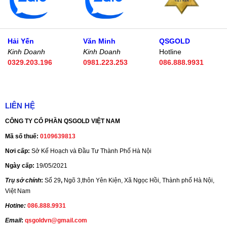
Hải Yến
Văn Minh
QSGOLD
Kinh Doanh
Kinh Doanh
Hotline
0329.203.196
0981.223.253
086.888.9931
LIÊN HỆ
CÔNG TY CỔ PHẦN QSGOLD VIỆT NAM
Mã số thuế:
0109639813
Nơi cấp:
Sở Kế Hoạch và Đầu Tư Thành Phố Hà Nội
Ngày cấp:
19/05/2021
Trụ sở chính
:
Số 29
,
Ngõ 3,thôn Yên Kiện, Xã Ngọc Hồi, Thành phố Hà Nội,
Việt Nam
Hotine:
086.888.9931
Email
:
qsgoldvn@gmail.com