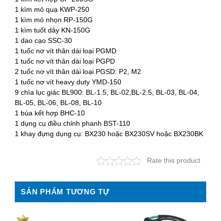
1 kìm mỏ quạ KWP-250
1 kìm mỏ nhọn RP-150G
1 kìm tuốt dây KN-150G
1 dao cạo SSC-30
1 tuốc nơ vít thân dài loại PGMD
1 tuốc nơ vít thân dài loại PGPD
2 tuốc nơ vít thân dài loại PGSD: P2, M2
1 tuốc nơ vít heavy duty YMD-150
9 chìa lục giác BL900: BL-1.5, BL-02,BL-2.5, BL-03, BL-04,
BL-05, BL-06, BL-08, BL-10
1 búa kết hợp BHC-10
1 dụng cụ điều chỉnh phanh BST-110
1 khay đựng dụng cụ: BX230 hoặc BX230SV hoặc BX230BK
Rate this product
SẢN PHẨM TƯƠNG TỰ