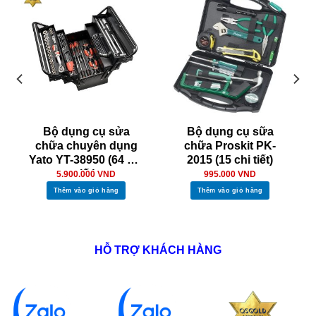
Bộ dụng cụ sửa
Bộ dụng cụ sữa
chữa chuyên dụng
chữa Proskit PK-
Yato YT-38950 (64 chi
2015 (15 chi tiết)
tiết)
5.900.000
VND
995.000
VND
Thêm vào giỏ hàng
Thêm vào giỏ hàng
HỖ TRỢ KHÁCH HÀNG