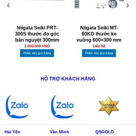
Niigata Seiki PRT-
Niigata Seiki MT-
300S thước đo góc
60KD thước ke
bán nguyệt 300mm
vuông 600×300 mm
2.000.000
VND
Liên hệ
Thêm vào giỏ hàng
Thêm vào giỏ hàng
HỖ TRỢ KHÁCH HÀNG
Hải Yến
Văn Minh
QSGOLD