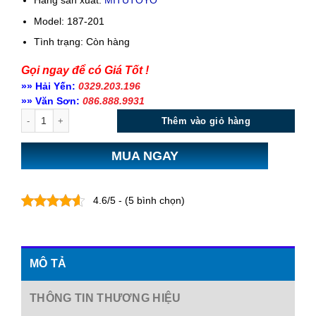
Hãng sản xuất:
MITUTOYO
Model: 187-201
Tình trạng:
Còn hàng
Gọi ngay để có Giá Tốt !
»» Hải Yến:
0329.203.196
»» Văn Sơn:
086.888.9931
Số lượng
Thêm vào giỏ hàng
MUA NGAY
4.6/5 - (5 bình chọn)
MÔ TẢ
THÔNG TIN THƯƠNG HIỆU