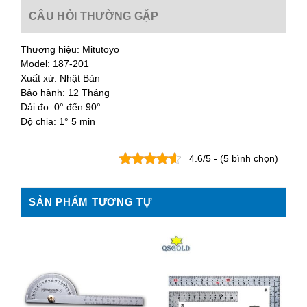
CÂU HỎI THƯỜNG GẶP
Thương hiệu: Mitutoyo
Model: 187-201
Xuất xứ: Nhật Bản
Bảo hành: 12 Tháng
Dải đo: 0° đến 90°
Độ chia: 1° 5 min
4.6/5 - (5 bình chọn)
SẢN PHẨM TƯƠNG TỰ