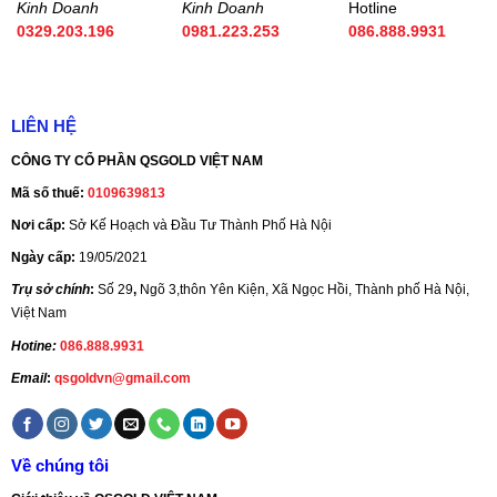
Kinh Doanh
Kinh Doanh
Hotline
0329.203.196
0981.223.253
086.888.9931
LIÊN HỆ
CÔNG TY CỔ PHẦN QSGOLD VIỆT NAM
Mã số thuế:
0109639813
Nơi cấp:
Sở Kế Hoạch và Đầu Tư Thành Phố Hà Nội
Ngày cấp:
19/05/2021
Trụ sở chính
:
Số 29
,
Ngõ 3,thôn Yên Kiện, Xã Ngọc Hồi, Thành phố Hà Nội,
Việt Nam
Hotine:
086.888.9931
Email
:
qsgoldvn@gmail.com
Về chúng tôi