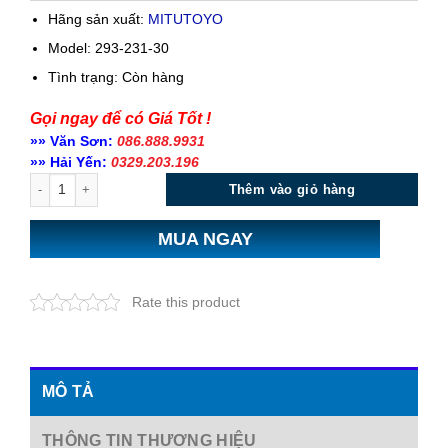
Hãng sản xuất:
MITUTOYO
Model: 293-231-30
Tình trạng:
Còn hàng
Gọi ngay để có Giá Tốt !
»» Văn Sơn:
086.888.9931
»» Hải Yến:
0329.203.196
Số lượng
Thêm vào giỏ hàng
MUA NGAY
Rate this product
MÔ TẢ
THÔNG TIN THƯƠNG HIỆU