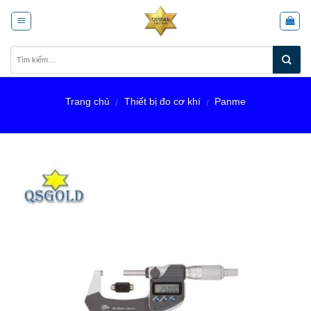
Skip
to
content
Trang chủ
Thiết bị đo cơ khí
Panme
/
/