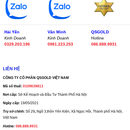
Hải Yến
Văn Minh
QSGOLD
Kinh Doanh
Kinh Doanh
Hotline
0329.203.196
0981.223.253
086.888.9931
LIÊN HỆ
CÔNG TY CỔ PHẦN QSGOLD VIỆT NAM
Mã số thuế:
0109639813
Nơi cấp:
Sở Kế Hoạch và Đầu Tư Thành Phố Hà Nội
Ngày cấp:
19/05/2021
Trụ sở chính
:
Số 29
,
Ngõ 3,thôn Yên Kiện, Xã Ngọc Hồi, Thành phố Hà Nội,
Việt Nam
Hotine:
086.888.9931