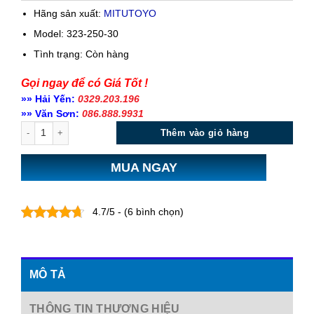
Hãng sản xuất:
MITUTOYO
Model: 323-250-30
Tình trạng:
Còn hàng
Gọi ngay để có Giá Tốt !
»» Hải Yến:
0329.203.196
»» Văn Sơn:
086.888.9931
Số lượng
Thêm vào giỏ hàng
MUA NGAY
4.7/5 - (6 bình chọn)
MÔ TẢ
THÔNG TIN THƯƠNG HIỆU