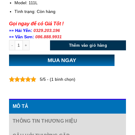
Model: 111L
Tình trạng:
Còn hàng
Gọi ngay để có Giá Tốt !
»» Hải Yến:
0329.203.196
»» Văn Sơn:
086.888.9931
Số lượng
Thêm vào giỏ hàng
MUA NGAY
5/5 - (1 bình chọn)
MÔ TẢ
THÔNG TIN THƯƠNG HIỆU