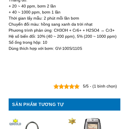
Thang đo:
+ 20 ~ 40 ppm, bơm 2 lần
+ 40 ~ 1000 ppm, bơm 1 lần
Thời gian lấy mẫu: 2 phút mỗi lần bơm
Chuyển đổi màu: hồng sang xanh da trời nhạt
Phương trình phản ứng: CH3OH + Cr6+ + H2SO4 → Cr3+
Hệ số biến đổi: 10% (40 ~ 200 ppm), 5% (200 ~ 1000 ppm)
Số ống trong hộp: 10
Dùng thích hợp với bơm: GV-100S/110S
5/5 - (1 bình chọn)
SẢN PHẨM TƯƠNG TỰ