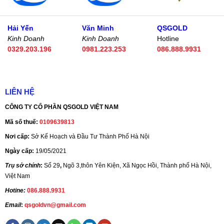
Hải Yến
Văn Minh
QSGOLD
Kinh Doanh
Kinh Doanh
Hotline
0329.203.196
0981.223.253
086.888.9931
LIÊN HỆ
CÔNG TY CỔ PHẦN QSGOLD VIỆT NAM
Mã số thuế:
0109639813
Nơi cấp:
Sở Kế Hoạch và Đầu Tư Thành Phố Hà Nội
Ngày cấp:
19/05/2021
Trụ sở chính
:
Số 29
,
Ngõ 3,thôn Yên Kiện, Xã Ngọc Hồi, Thành phố Hà Nội,
Việt Nam
Hotine:
086.888.9931
Email
:
qsgoldvn@gmail.com