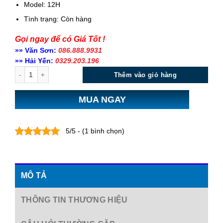
Model: 12H
Tình trạng:
Còn hàng
Gọi ngay để có Giá Tốt !
»» Văn Sơn:
086.888.9931
»» Hải Yến:
0329.203.196
Số lượng
Thêm vào giỏ hàng
MUA NGAY
5/5 - (1 bình chọn)
MÔ TẢ
THÔNG TIN THƯƠNG HIỆU