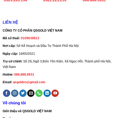
0329.203.196
0981.223.253
086.888.9931
LIÊN HỆ
CÔNG TY CỔ PHẦN QSGOLD VIỆT NAM
Mã số thuế:
0109639813
Nơi cấp:
Sở Kế Hoạch và Đầu Tư Thành Phố Hà Nội
Ngày cấp:
19/05/2021
Trụ sở chính
:
Số 29
,
Ngõ 3,thôn Yên Kiện, Xã Ngọc Hồi, Thành phố Hà Nội,
Việt Nam
Hotine:
086.888.9931
Email
:
qsgoldvn@gmail.com
Về chúng tôi
Giới thiệu về QSGOLD VIỆT NAM