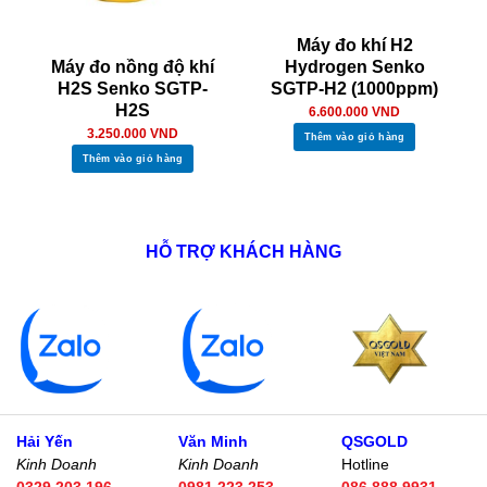
Máy đo khí H2
Máy đo nồng độ khí
Hydrogen Senko
H2S Senko SGTP-
SGTP-H2 (1000ppm)
H2S
6.600.000
VND
3.250.000
VND
Thêm vào giỏ hàng
Thêm vào giỏ hàng
HỖ TRỢ KHÁCH HÀNG
Hải Yến
Văn Minh
QSGOLD
Kinh Doanh
Kinh Doanh
Hotline