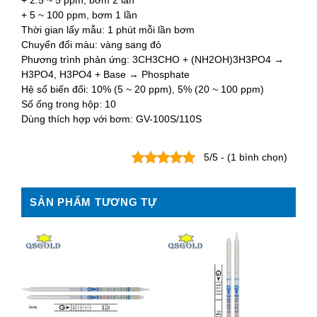
+ 2.5 ~ 5 ppm, bơm 2 lần
+ 5 ~ 100 ppm, bơm 1 lần
Thời gian lấy mẫu: 1 phút mỗi lần bơm
Chuyển đổi màu: vàng sang đỏ
Phương trình phản ứng: 3CH3CHO + (NH2OH)3H3PO4 →
H3PO4, H3PO4 + Base → Phosphate
Hệ số biến đổi: 10% (5 ~ 20 ppm), 5% (20 ~ 100 ppm)
Số ống trong hộp: 10
Dùng thích hợp với bơm: GV-100S/110S
5/5 - (1 bình chọn)
SẢN PHẨM TƯƠNG TỰ