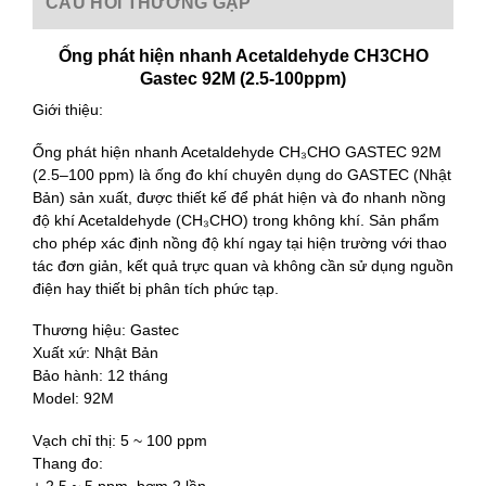
CÂU HỎI THƯỜNG GẶP
Ống phát hiện nhanh Acetaldehyde CH3CHO
Gastec 92M (2.5-100ppm)
Giới thiệu:
Ống phát hiện nhanh Acetaldehyde CH₃CHO GASTEC 92M
(2.5–100 ppm) là ống đo khí chuyên dụng do GASTEC (Nhật
Bản) sản xuất, được thiết kế để phát hiện và đo nhanh nồng
độ khí Acetaldehyde (CH₃CHO) trong không khí. Sản phẩm
cho phép xác định nồng độ khí ngay tại hiện trường với thao
tác đơn giản, kết quả trực quan và không cần sử dụng nguồn
điện hay thiết bị phân tích phức tạp.
Thương hiệu: Gastec
Xuất xứ: Nhật Bản
Bảo hành: 12 tháng
Model: 92M
Vạch chỉ thị: 5 ~ 100 ppm
Thang đo: