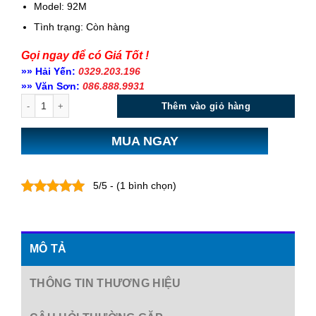
Model: 92M
Tình trạng:
Còn hàng
Gọi ngay để có Giá Tốt !
»» Hải Yến:
0329.203.196
»» Văn Sơn:
086.888.9931
Số lượng
Thêm vào giỏ hàng
MUA NGAY
5/5 - (1 bình chọn)
MÔ TẢ
THÔNG TIN THƯƠNG HIỆU