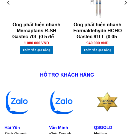
Ống phát hiện nhanh
Ống phát hiện nhanh
Mercaptans R-SH
Formaldehyde HCHO
Gastec 70L (0.5 đến 4
Gastec 91LL (0.05-
ppm)
1ppm)
1.080.000
VND
940.000
VND
Thêm vào giỏ hàng
Thêm vào giỏ hàng
HỖ TRỢ KHÁCH HÀNG
Hải Yến
Văn Minh
QSGOLD
Kinh Doanh
Kinh Doanh
Hotline