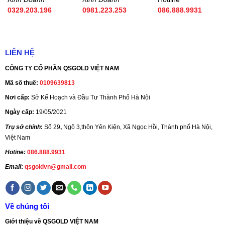
0329.203.196
0981.223.253
086.888.9931
LIÊN HỆ
CÔNG TY CỔ PHẦN QSGOLD VIỆT NAM
Mã số thuế:
0109639813
Nơi cấp:
Sở Kế Hoạch và Đầu Tư Thành Phố Hà Nội
Ngày cấp:
19/05/2021
Trụ sở chính
:
Số 29
,
Ngõ 3,thôn Yên Kiện, Xã Ngọc Hồi, Thành phố Hà Nội,
Việt Nam
Hotine:
086.888.9931
Email
:
qsgoldvn@gmail.com
Về chúng tôi
Giới thiệu về QSGOLD VIỆT NAM