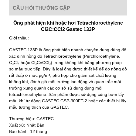
CÂU HỎI THƯỜNG GẶP
Ống phát hiện khí hoặc hơi Tetrachloroethylene
Cl2C:CCl2 Gastec 133P
Giới thiệu:
GASTEC 133P là ống phát hiện nhanh chuyên dụng dùng để
xác định nồng độ Tetrachloroethylene (Perchloroethylene,
C₂Cl₄ hoặc Cl₂C=CCl₂) trong không khí bằng phương pháp
so màu trực tiếp. Đây là loại ống được thiết kế để đo nồng độ
rất thấp ở mức µg/m³, phù hợp cho giám sát chất lượng
không khí, đánh giá môi trường lao động và quan trắc môi
trường xung quanh các cơ sở sử dụng dung môi
tetrachloroethylene. Sản phẩm được sử dụng cùng bơm lấy
mẫu khí tự động GASTEC GSP-300FT-2 hoặc các thiết bị lấy
mẫu tương thích của GASTEC.
Thương hiệu: GASTEC
Xuất xứ: Nhật Bản
Bảo hành: 12 tháng