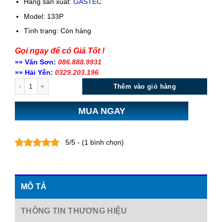
Hãng sản xuất:
GASTEC
Model: 133P
Tình trạng:
Còn hàng
Gọi ngay để có Giá Tốt !
»» Văn Sơn:
086.888.9931
»» Hải Yến:
0329.203.196
Số lượng
Thêm vào giỏ hàng
MUA NGAY
5/5 - (1 bình chọn)
MÔ TẢ
THÔNG TIN THƯƠNG HIỆU