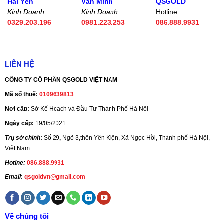
Hải Yến
Văn Minh
QSGOLD
Kinh Doanh
Kinh Doanh
Hotline
0329.203.196
0981.223.253
086.888.9931
LIÊN HỆ
CÔNG TY CỔ PHẦN QSGOLD VIỆT NAM
Mã số thuế:
0109639813
Nơi cấp:
Sở Kế Hoạch và Đầu Tư Thành Phố Hà Nội
Ngày cấp:
19/05/2021
Trụ sở chính
:
Số 29
,
Ngõ 3,thôn Yên Kiện, Xã Ngọc Hồi, Thành phố Hà Nội,
Việt Nam
Hotine:
086.888.9931
Email
:
qsgoldvn@gmail.com
Về chúng tôi